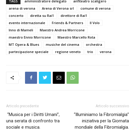
TAGS
amministratore delegato
anfiteatro scaligero
arena di verona
Arena di Verona srl
comune di verona
concerto
diretta su Rai1
direttore di Rai1
evento internazionale
Friends & Partners
Il Volo
Inno di Mameli
Maestro Andrea Morricone
maestro Ennio Morricone
Maestro Marcello Rota
MT Opera & Blues
musiche del cinema
orchestra
partecipazione speciale
regione veneto
trio
verona
Articolo precedente
Articolo successivo
“Musica per i Diritti Umani”,
“Illuminiamo la Fibromialgia”
una serata di confronto tra
iniziativa per la Giornata
sociale e musica.
mondiale della Fibromialgia.