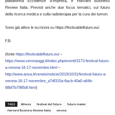
piattaforma Eccellenze d’Impresa, e Harvard Business
Review Italia. Previsti anche due focus tematici, sul futuro
della ricerca medica e sulla radioterapia per la cura dei tumori.
Sono già attive le iscrizioni su https://festivaldelfuturo.eu/.
F.B.
(fonte
https://festivaldelfuturo.eu/
–
https://www.veronaoggi.it/index.php/eventi/3173-festival-futuro-
a-verona-16-17-novembre.html
–
http://www.ansa.it/veneto/notizie/2019/10/31/festival-futuro-a-
verona-16-17-novembre_a7df315a-6acb-40a0-a64b-
88bf7b7985df.html
)
TAGS
Athesis
festival del futuro
future maker
Harvard Business Review Italia
verona