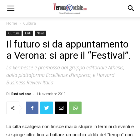
Home
Cultura
Cultura
Enti
News
Il futuro si da appuntamento
a Verona: si apre il “Festival”.
La kermesse è promossa dal gruppo editoriale Athesis,
dalla piattaforma Eccellenze d'Impresa, e Harvard
Business Review Italia
Di
Redazione
-
1 Novembre 2019
La città scaligera non finisce mai di stupire in termini di eventi e
si spinge oltre fino a buttare un occhio aldilà del “tempo” con