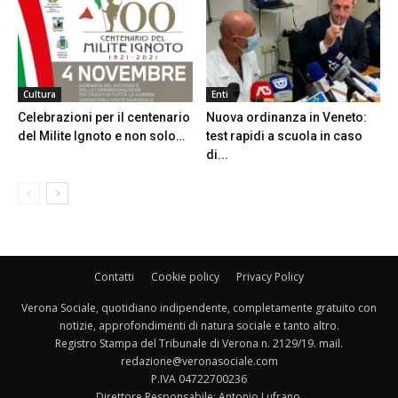
Cultura
Enti
Celebrazioni per il centenario
Nuova ordinanza in Veneto:
del Milite Ignoto e non solo…
test rapidi a scuola in caso
di...
Contatti
Cookie policy
Privacy Policy
Verona Sociale, quotidiano indipendente, completamente gratuito con
notizie, approfondimenti di natura sociale e tanto altro.
Registro Stampa del Tribunale di Verona n. 2129/19. mail.
redazione@veronasociale.com
P.IVA 04722700236
Direttore Responsabile: Antonio Lufrano.