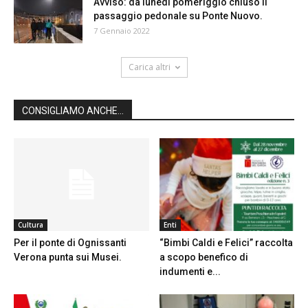
Avviso: da lunedì pomeriggio chiuso il
passaggio pedonale su Ponte Nuovo.
7 Gennaio 2022
Carica altri
CONSIGLIAMO ANCHE...
Cultura
Enti
Per il ponte di Ognissanti
“Bimbi Caldi e Felici” raccolta
Verona punta sui Musei.
a scopo benefico di
indumenti e...