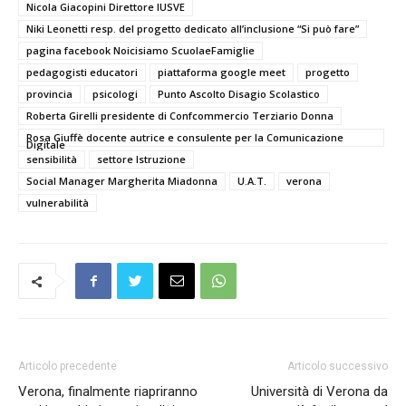
Nicola Giacopini Direttore IUSVE
Niki Leonetti resp. del progetto dedicato all’inclusione “Si può fare”
pagina facebook Noicisiamo ScuolaeFamiglie
pedagogisti educatori
piattaforma google meet
progetto
provincia
psicologi
Punto Ascolto Disagio Scolastico
Roberta Girelli presidente di Confcommercio Terziario Donna
Rosa Giuffè docente autrice e consulente per la Comunicazione
Digitale
sensibilità
settore Istruzione
Social Manager Margherita Miadonna
U.A.T.
verona
vulnerabilità
Articolo precedente
Articolo successivo
Verona, finalmente riapriranno
Università di Verona da