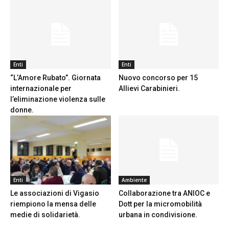
Enti
Enti
“L’Amore Rubato”. Giornata
Nuovo concorso per 15
internazionale per
Allievi Carabinieri.
l’eliminazione violenza sulle
donne.
Enti
Ambiente
Le associazioni di Vigasio
Collaborazione tra ANIOC e
riempiono la mensa delle
Dott per la micromobilità
medie di solidarietà.
urbana in condivisione.