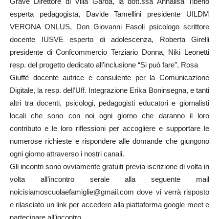
Grave Direttore di Villa Garda, la dott.ssa Annalisa Tiberio
esperta pedagogista, Davide Tamellini presidente UILDM
VERONA ONLUS, Don Giovanni Fasoli psicologo scrittore
docente IUSVE esperto di adolescenza, Roberta Girelli
presidente di Confcommercio Terziario Donna, Niki Leonetti
resp. del progetto dedicato all’inclusione “Si può fare”, Rosa
Giuffè docente autrice e consulente per la Comunicazione
Digitale, la resp. dell’Uff. Integrazione Erika Boninsegna, e tanti
altri tra docenti, psicologi, pedagogisti educatori e giornalisti
locali che sono con noi ogni giorno che daranno il loro
contributo e le loro riflessioni per accogliere e supportare le
numerose richieste e rispondere alle domande che giungono
ogni giorno attraverso i nostri canali.
Gli incontri sono ovviamente gratuiti previa iscrizione di volta in
volta all’incontro serale alla seguente mail
noicisiamoscuolaefamiglie@gmail.com
dove vi verrà risposto
e rilasciato un link per accedere alla piattaforma google meet e
partecipare all’incontro.