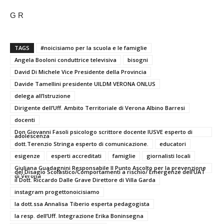
G R
TAGS
#noicisiamo per la scuola e le famiglie
Angela Booloni conduttrice televisiva
bisogni
David Di Michele Vice Presidente della Provincia
Davide Tamellini presidente UILDM VERONA ONLUS
delega all’Istruzione
Dirigente dell’Uff. Ambito Territoriale di Verona Albino Barresi
docenti
Don Giovanni Fasoli psicologo scrittore docente IUSVE esperto di
adolescenza
dott.Terenzio Stringa esperto di comunicazione.
educatori
esigenze
esperti accreditati
famiglie
giornalisti locali
Giuliana Guadagnini Responsabile Il Punto Ascolto per la prevenzione
del Disagio Scolastico/Comportamenti a rischio/ Emergenze dell’UAT
di Verona
il Dott. Riccardo Dalle Grave Direttore di Villa Garda
instagram progettonoicisiamo
la dott.ssa Annalisa Tiberio esperta pedagogista
la resp. dell’Uff. Integrazione Erika Boninsegna