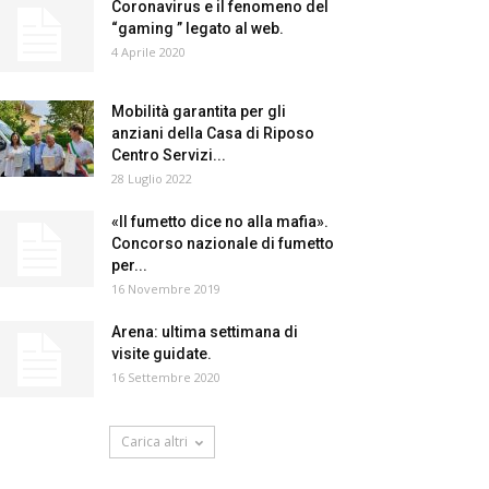
Coronavirus e il fenomeno del
“gaming ” legato al web.
4 Aprile 2020
Mobilità garantita per gli
anziani della Casa di Riposo
Centro Servizi...
28 Luglio 2022
«Il fumetto dice no alla mafia».
Concorso nazionale di fumetto
per...
16 Novembre 2019
Arena: ultima settimana di
visite guidate.
16 Settembre 2020
Carica altri