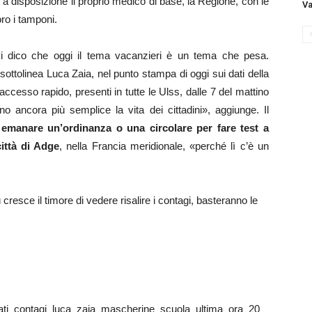
a disposizione il proprio medico di base, la Regione, con le
Va
oro i tamponi.
vi dico che oggi il tema vacanzieri è un tema che pesa.
, sottolinea Luca Zaia, nel punto stampa di oggi sui dati della
ccesso rapido, presenti in tutte le Ulss, dalle 7 del mattino
 ancora più semplice la vita dei cittadini», aggiunge. Il
 emanare un’ordinanza o una circolare per fare test a
ittà di Adge
, nella Francia meridionale, «perché lì c’è un
ù cresce il timore di vedere risalire i contagi, basteranno le
plicati_contagi_luca_zaia_mascherine_scuola_ultima_ora_20_