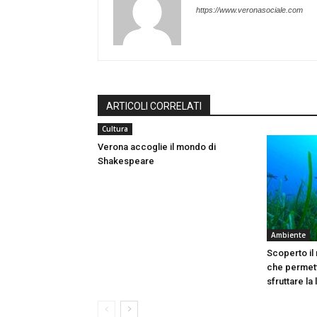
https://www.veronasociale.com
ARTICOLI CORRELATI
Cultura
Verona accoglie il mondo di
Shakespeare
Ambiente
Scoperto il
che permett
sfruttare la