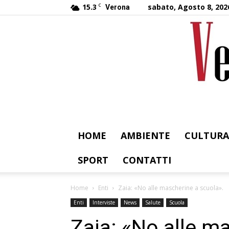
15.3
C
sabato, Agosto 8, 202
Verona
HOME
AMBIENTE
CULTURA
SPORT
CONTATTI
Home
Enti
Zaia: «No alle mascherine a scuola».
Enti
Interviste
News
Salute
Scuola
Zaia: «No alle m