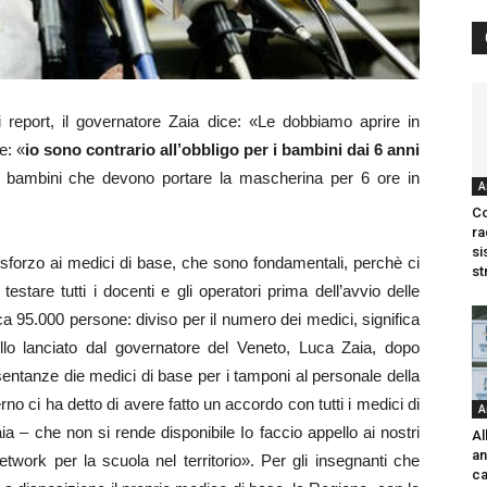
ti report, il governatore Zaia dice: «Le dobbiamo aprire in
e: «
io sono contrario all’obbligo per i bambini dai 6 anni
i bambini che devono portare la mascherina per 6 ore in
A
Co
ra
si
 sforzo ai medici di base, che sono fondamentali, perchè ci
st
testare tutti i docenti e gli operatori prima dell’avvio delle
irca 95.000 persone: diviso per il numero dei medici, significa
ello lanciato dal governatore del Veneto, Luca Zaia, dopo
sentanze die medici di base per i tamponi al personale della
rno ci ha detto di avere fatto un accordo con tutti i medici di
A
 – che non si rende disponibile Io faccio appello ai nostri
Al
an
twork per la scuola nel territorio». Per gli insegnanti che
ca