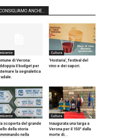
CONSIGLIAMO ANCHE...
mbiente
Cultura
mune di Verona:
‘Hostaria’, festival del
ddoppia il budget per
vino e dei sapori.
stemare la segnaletica
radale.
mbiente
Cultura
la scoperta del grande
Inaugurata una targa a
ello della storia
Verona per il 150° dalla
mminando nella
morte di...