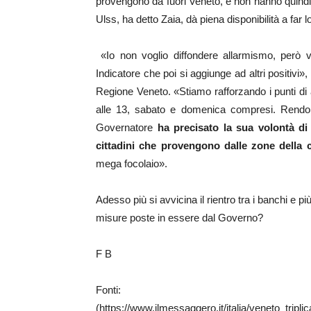
provengono da fuori Veneto, e non hanno quindi 
Ulss, ha detto Zaia, dà piena disponibilità a far l
«Io non voglio diffondere allarmismo, però 
Indicatore che poi si aggiunge ad altri positivi»
Regione Veneto. «Stiamo rafforzando i punti di a
alle 13, sabato e domenica compresi. Rendono
Governatore
ha precisato la sua volontà di
cittadini che provengono dalle zone della c
mega focolaio».
Adesso più si avvicina il rientro tra i banchi e pi
misure poste in essere dal Governo?
F B
Fonti:
(https://www.ilmessaggero.it/italia/veneto_tri