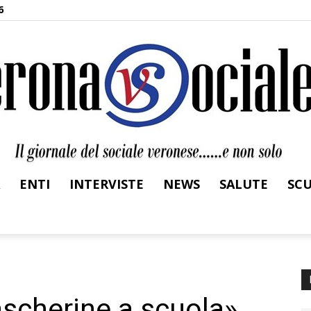
6
ENTI
INTERVISTE
NEWS
SALUTE
SC
Verona
ascherine a scuola».
Sociale