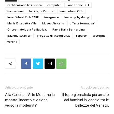
certificazione linguistica
computer
Fondazione DBA
formazione
In Lingua Verona.
Inner Wheel Club
Inner Wheel Club CARF
insegnare
learning by doing
Maria Elisabetta Villa
Museo Africano
offerta formativa”
Oncoematologia Pediatrica.
Paola Dalla Bernardina
pazienti stranieri
progetto di accoglienza
reparto
sostegno
verona
Articolo precedente
Articolo successivo
Alla Galleria d’Arte Moderna la
Il topo giornalista più amato
mostra ‘Incanto e visione:
dai bambini in viaggio tra le
verso la modernità’
bellezze del Veneto.