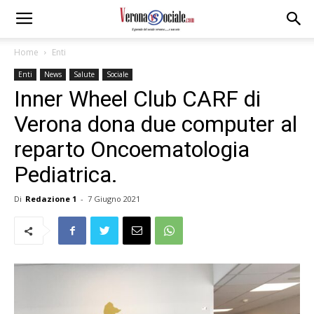
Home
Enti
Enti
News
Salute
Sociale
Inner Wheel Club CARF di
Verona dona due computer al
reparto Oncoematologia
Pediatrica.
Di
Redazione 1
-
7 Giugno 2021