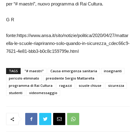
per “# maestri”, nuovo programma di Rai Cultura.
G R
fonte:https://www.ansa.it/sito/notizie/politica/2020/04/27/mattar
ella-le-scuole-riapriranno-solo-quando-in-sicurezza_cdec66c9-
7621-4e81-bbb3-b0c8c159799e.html
TAGS
"# maestri"
Causa emergenza sanitaria
insegnanti
pericolo eliminato
presidente Sergio Mattarella
programma di Rai Cultura
ragazzi
scuole chiuse
sicurezza
studenti
videomessaggio