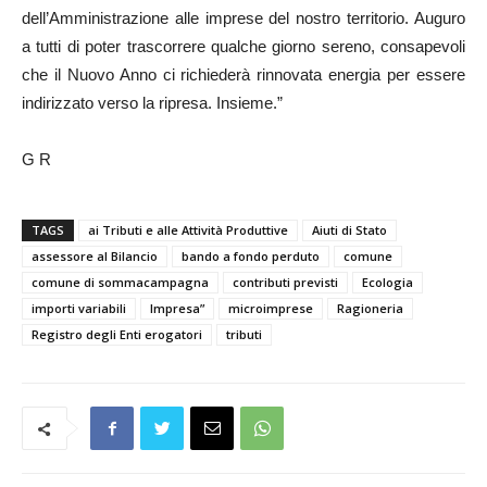
dell’Amministrazione alle imprese del nostro territorio. Auguro
a tutti di poter trascorrere qualche giorno sereno, consapevoli
che il Nuovo Anno ci richiederà rinnovata energia per essere
indirizzato verso la ripresa. Insieme.”
G R
TAGS
ai Tributi e alle Attività Produttive
Aiuti di Stato
assessore al Bilancio
bando a fondo perduto
comune
comune di sommacampagna
contributi previsti
Ecologia
importi variabili
Impresa”
microimprese
Ragioneria
Registro degli Enti erogatori
tributi