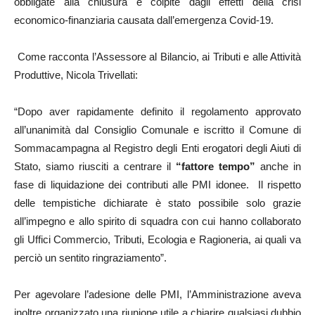
obbligate alla chiusura e colpite dagli effetti della crisi
economico-finanziaria causata dall’emergenza Covid-19.
Come racconta l’Assessore al Bilancio, ai Tributi e alle Attività
Produttive, Nicola Trivellati:
“Dopo aver rapidamente definito il regolamento approvato
all’unanimità dal Consiglio Comunale e iscritto il Comune di
Sommacampagna al Registro degli Enti erogatori degli Aiuti di
Stato, siamo riusciti a centrare il
“fattore tempo”
anche in
fase di liquidazione dei contributi alle PMI idonee. Il rispetto
delle tempistiche dichiarate è stato possibile solo grazie
all’impegno e allo spirito di squadra con cui hanno collaborato
gli Uffici Commercio, Tributi, Ecologia e Ragioneria, ai quali va
perciò un sentito ringraziamento”.
Per agevolare l’adesione delle PMI, l’Amministrazione aveva
inoltre organizzato una riunione utile a chiarire qualsiasi dubbio