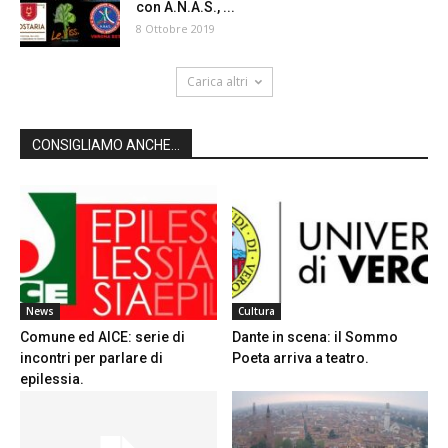
con A.N.A.S., ...
8 Ottobre 2019
Carica altri
CONSIGLIAMO ANCHE...
News
Cultura
Comune ed AICE: serie di
Dante in scena: il Sommo
incontri per parlare di
Poeta arriva a teatro.
epilessia.