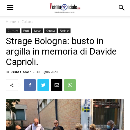
Home
Cultura
Cultura
Enti
News
Scuola
Sociale
Strage Bologna: busto in
argilla in memoria di Davide
Caprioli.
Di
Redazione 1
-
30 Luglio 2020