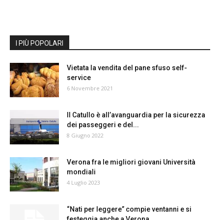
I PIÙ POPOLARI
Vietata la vendita del pane sfuso self-
service
6 Novembre 2021
Il Catullo è all’avanguardia per la sicurezza
dei passeggeri e del...
8 Giugno 2022
Verona fra le migliori giovani Università
mondiali
4 Luglio 2023
“Nati per leggere” compie ventanni e si
festeggia anche a Verona.