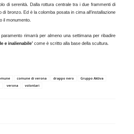
o di serenità. Dalla rottura centrale tra i due frammenti di
 di bronzo. Ed è la colomba posata in cima all’installazione
ro il monumento.
 il paramento rimarrà per almeno una settimana per ribadire
e e inalienabile’
come è scritto alla base della scultura.
omune
comune di verona
drappo nero
Gruppo Aktiva
verona
volontari