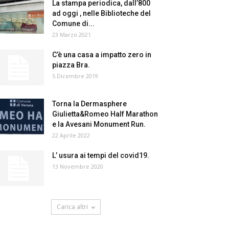
La stampa periodica, dall’800
ad oggi , nelle Biblioteche del
Comune di...
23 Marzo 2021
C’è una casa a impatto zero in
piazza Bra.
5 Dicembre 2019
Torna la Dermasphere
Giulietta&Romeo Half Marathon
e la Avesani Monument Run.
22 Aprile 2022
L’ usura ai tempi del covid19.
13 Novembre 2020
Carica altri