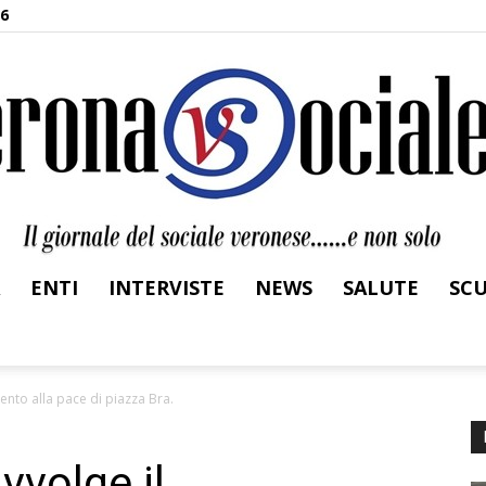
26
ENTI
INTERVISTE
NEWS
SALUTE
SC
Verona
to alla pace di piazza Bra.
vvolge il
Sociale