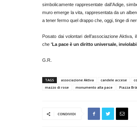
simbolicamente rappresentate dall’Adige, simbol
muro emerge la vita, rappresentata da un albero
a tener fermo quel drappo che, oggi, tinge di ne
Posato dai volontari dell’associazione Aktiva,
che
‘La pace è un diritto universale, inviolabil
G.R.
TAGS
associazione Aktiva
candele accese
c
mazzo di rose
monumento alla pace
Piazza Brà
CONDIVIDI