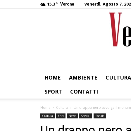
15.3
C
venerdì, Agosto 7, 20
Verona
HOME
AMBIENTE
CULTURA
SPORT
CONTATTI
Home
Cultura
Un drappo nero avvolge il monumen
Cultura
Enti
News
Servizi
Sociale
Un drappo nero a