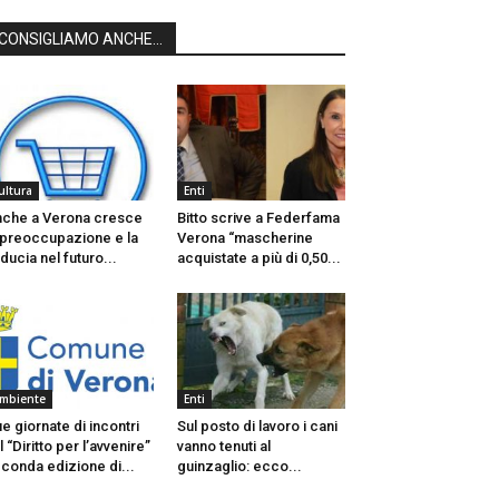
CONSIGLIAMO ANCHE...
ultura
Enti
che a Verona cresce
Bitto scrive a Federfama
 preoccupazione e la
Verona “mascherine
iducia nel futuro...
acquistate a più di 0,50...
mbiente
Enti
e giornate di incontri
Sul posto di lavoro i cani
l “Diritto per l’avvenire”
vanno tenuti al
conda edizione di...
guinzaglio: ecco...