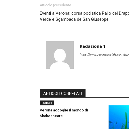
Articolo precedente
Eventi a Verona: corsa podistica Palio del Drap
Verde e Sgambada de San Giuseppe.
Redazione 1
https://www.veronasociale.com/wp
ARTICOLI CORRELATI
Cultura
Verona accoglie il mondo di
Shakespeare