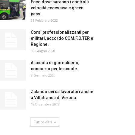
Ecco dove saranno i controlli
velocità eccessiva e green
pass.
21 Febbraio 2022
Corsi professionalizzanti per
militari, accordo COM.F.O.TER e
Regione .
10 Giugno 2020
A scuola di giornalismo,
concorso per le scuole.
8 Gennaio 2020
Zalando cerca lavoratori anche
a Villafranca di Verona.
18 Dicembre 2019
Carica altri