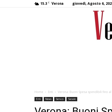
15.3
C
giovedì, Agosto 6, 202
Verona
Home
Enti
Verona: Buoni Spesa spendibili fino al
Enti
News
Servizi
Sociale
Verona: Buoni Spe