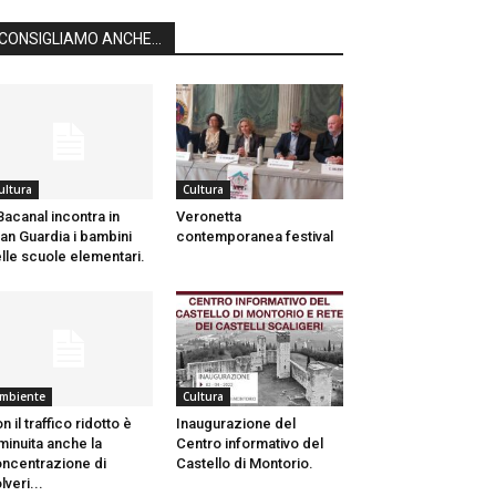
CONSIGLIAMO ANCHE...
ultura
Cultura
 Bacanal incontra in
Veronetta
an Guardia i bambini
contemporanea festival
lle scuole elementari.
mbiente
Cultura
n il traffico ridotto è
Inaugurazione del
minuita anche la
Centro informativo del
ncentrazione di
Castello di Montorio.
lveri...