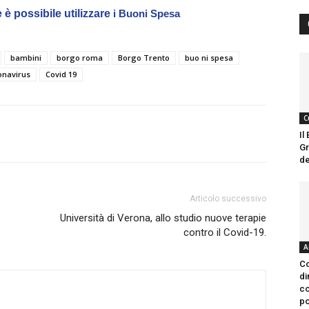
è possibile utilizzare
i Buoni Spesa
bambini
borgo roma
Borgo Trento
buo ni spesa
onavirus
Covid 19
C
Il
Gr
de
Articolo successivo
Università di Verona, allo studio nuove terapie
contro il Covid-19.
A
Co
di
co
po