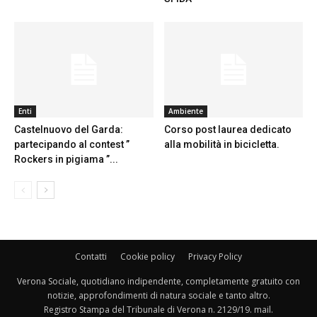
Enti
Ambiente
Castelnuovo del Garda:
Corso post laurea dedicato
partecipando al contest ”
alla mobilità in bicicletta.
Rockers in pigiama ”...
Contatti
Cookie policy
Privacy Policy
Verona Sociale, quotidiano indipendente, completamente gratuito con
notizie, approfondimenti di natura sociale e tanto altro.
Registro Stampa del Tribunale di Verona n. 2129/19. mail.