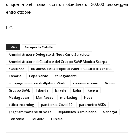
cinque a settimana, con un obiettivo di 20.000 passeggeri
entro ottobre.
L C
TAGS
Aeroporto Catullo
Amministratore Delegato di Neos Carlo Stradiotti
Amministratore di Catullo e del Gruppo SAVE Monica Scarpa
BUSINESS
business dell’aeroporto Valerio Catullo di Verona
Canarie.
Capo Verde
collegamenti
compagnia aerea di Alpitour World
comunicazione
Grecia
Gruppo SAVE
Islanda
Israele
Italia
Kenya
Madagascar
Mar Rosso
marketing
Neos
ottica incoming
pandemia Covid-19
parametro ASKs
programmazione di Neos
Repubblica Dominicana
Senegal
Tanzania
Tel Aviv
Tunisia