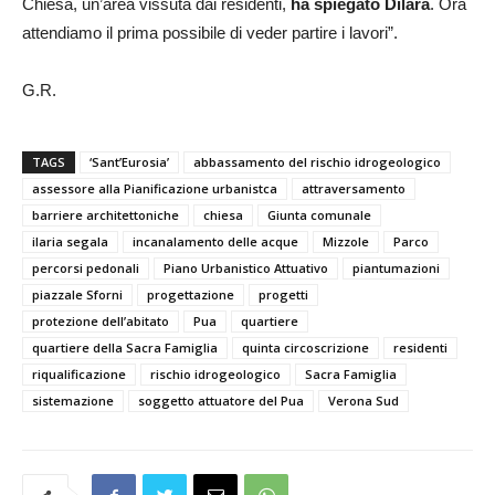
Chiesa, un’area vissuta dai residenti,
ha spiegato Dilara
. Ora
attendiamo il prima possibile di veder partire i lavori”.
G.R.
TAGS
‘Sant’Eurosia’
abbassamento del rischio idrogeologico
assessore alla Pianificazione urbanistca
attraversamento
barriere architettoniche
chiesa
Giunta comunale
ilaria segala
incanalamento delle acque
Mizzole
Parco
percorsi pedonali
Piano Urbanistico Attuativo
piantumazioni
piazzale Sforni
progettazione
progetti
protezione dell’abitato
Pua
quartiere
quartiere della Sacra Famiglia
quinta circoscrizione
residenti
riqualificazione
rischio idrogeologico
Sacra Famiglia
sistemazione
soggetto attuatore del Pua
Verona Sud