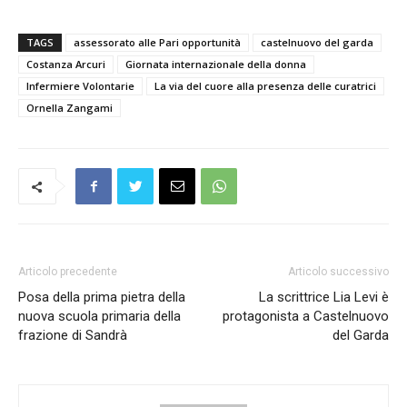
TAGS
assessorato alle Pari opportunità
castelnuovo del garda
Costanza Arcuri
Giornata internazionale della donna
Infermiere Volontarie
La via del cuore alla presenza delle curatrici
Ornella Zangami
Articolo precedente
Articolo successivo
Posa della prima pietra della
La scrittrice Lia Levi è
nuova scuola primaria della
protagonista a Castelnuovo
frazione di Sandrà
del Garda