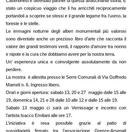
Casentinesi è diventato partner di questa affascinante storia. È
stato un cospicuo viaggio che li ha arricchiti reciprocamente
portandoli a scoprire se stessi e il grande legame fra l’uomo, la
foreste e le stelle.
Le immagini notturne degli alberi monumentali più valorosi
sono diventate anche un prezioso libro d’arte che racconta il
valore dei grandi testimoni verdi, il rapporto d’amore tra nonno
e nipote e la cura che dobbiamo avere per la nostra terra.
Un’ esperienza unica e coinvolgente assolutamente da non
perdere.
La mostra è allestita presso le Serre Comunali di Via Goffredo
Mameli n. 6. Ingresso libero.
Orari e giorni apertura:
sabato
13, 20 e 27
maggio
dalle 15 alle
19,
domenica
14, 21 e 28 dalle 10 alle 12 e dalle 15 alle 19.
S
abato
13
maggio ci sarà un
Vernissage e incontro con
l’artista Isacco Emiliani alle
ore 17.
L’iniziativa è resa possibile grazie al patto di
sussidiarietà firmato tra l’associazione
Grenze-Arsenali