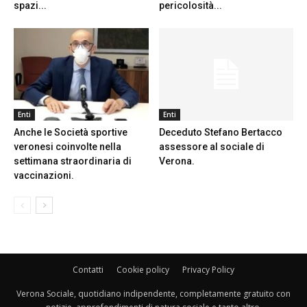
spazi...
pericolosità...
Enti
Enti
Anche le Società sportive
Deceduto Stefano Bertacco
veronesi coinvolte nella
assessore al sociale di
settimana straordinaria di
Verona.
vaccinazioni.
Contatti
Cookie policy
Privacy Policy
Verona Sociale, quotidiano indipendente, completamente gratuito con