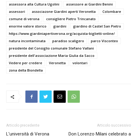
assessora alla Cultura Ugolini
assessore ai Giardini Benini
assessori
associazone Giardini aperti Veronetta
Colombare
comune di verona
consigliere Pietro Trincanato
enorme valore storico
giardini
giardino di Castel San Pietro
https://www.giardiniapertiverona.org/acquista-biglietti-online/
natura incontaminata
paradiso scaligero
parco Visconteo
presidente del Consiglio comunale Stefano Vallani
presidente dell'associazione Maria Giulia da Sacco
Vedere per credere
Veronetta
volontari
zona della Biondella
Articolo precedente
Articolo successivo
L’università di Verona
Don Lorenzo Milani celebrato a