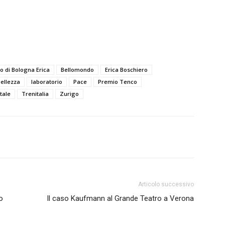
o di Bologna Erica
Bellomondo
Erica Boschiero
ellezza
laboratorio
Pace
Premio Tenco
tale
Trenitalia
Zurigo
Articolo successivo
no
Il caso Kaufmann al Grande Teatro a Verona