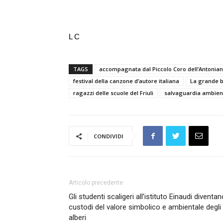
L C
TAGS
accompagnata dal Piccolo Coro dell’Antonian
festival della canzone d’autore italiana
La grande b
ragazzi delle scuole del Friuli
salvaguardia ambien
CONDIVIDI
Articolo precedente
Gli studenti scaligeri all’istituto Einaudi diventa
custodi del valore simbolico e ambientale degli
alberi