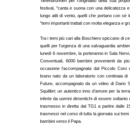
Tiefenbrunnen per l’originalitò della sua pro
festival, “canta e suona con una delicatezza 
lungo aliti di vento, quelli che portano con s
“temi importanti trattati con molta eleganza e g
Tra i temi più cari alla Boschiero spiccano di 
quelli per l’urgenza di una salvaguardia ambien
lunedì 6 novembre, la porteranno in Sala Nervi, 
Conventuali, 6000 bambini provenienti da più
occasione l’accompagnata dal Piccolo Coro d
brano nato da un laboratorio con centinaia di r
Future, accompagnato da un video di Dario Sc
Squilibri: un autentico inno d’amore per la terr
inferte da uomini dimentichi di essere soltanto 
trasmesso in diretta dal TG1 a partire dalle 
trasmessi nel corso di tutta la giornata sui treni
bambini verso il Papa.