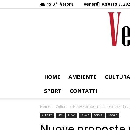
15.3
C
venerdì, Agosto 7, 20
Verona
HOME
AMBIENTE
CULTURA
SPORT
CONTATTI
Home
Cultura
Nuove proposte musicali per la can
Cultura
Enti
News
Scuola
Servizi
Sociale
Nuove proposte m