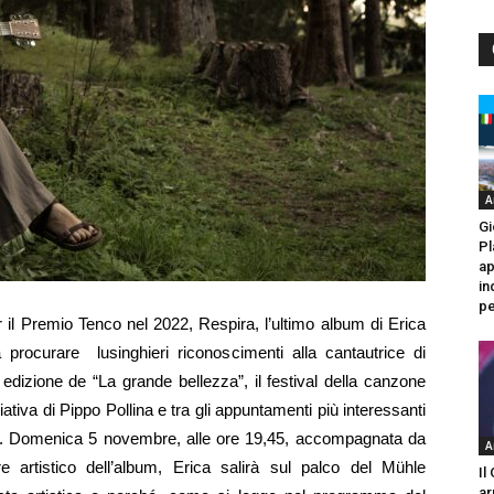
A
Gi
Pl
ap
in
pe
r il Premio Tenco nel 2022, Respira, l’ultimo album di Erica
a procurare lusinghieri riconoscimenti alla cantautrice di
 edizione de “La grande bellezza”, il festival della canzone
ziativa di Pippo Pollina e tra gli appuntamenti più interessanti
ea. Domenica 5 novembre, alle ore 19,45, accompagnata da
A
 artistico dell’album, Erica salirà sul palco del Mühle
Il
ar