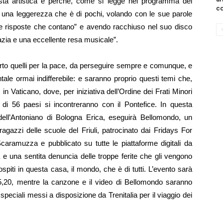
posta artistica e perché, come si legge nel programma del
co
e una leggerezza che è di pochi, volando con le sue parole
é le risposte che contano” e avendo racchiuso nel suo disco
razia e una eccellente resa musicale”.
certo quelli per la pace, da perseguire sempre e comunque, e
tale ormai indifferebile: e saranno proprio questi temi che,
in Vaticano, dove, per iniziativa dell’Ordine dei Frati Minori
 di 56 paesi si incontreranno con il Pontefice. In questa
ell’Antoniano di Bologna Erica, eseguirà Bellomondo, un
agazzi delle scuole del Friuli, patrocinato dai Fridays For
aramuzza e pubblicato su tutte le piattaforme digitali da
a e una sentita denuncia delle troppe ferite che gli vengono
ospiti in questa casa, il mondo, che è di tutti. L’evento sarà
15,20, mentre la canzone e il video di Bellomondo saranno
 speciali messi a disposizione da Trenitalia per il viaggio dei