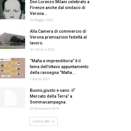
Don Lorenzo Milani celebrato a
Firenze anche dal sindaco di
Verona...
29 Maggio 2023
Alla Camera di commercio di
Verona premiazioni fedeltà al
lavoro.
10 Ottobre 2022
“Mafia e imprenditoria” è il
tema dell’ottavo appuntamento
della rassegna “Mafia...
1 Aprile 2021
Buono,giusto e sano: il”
Mercato della Terra” a
Sommacampagna.
29 Novembre 2019
Carica altri