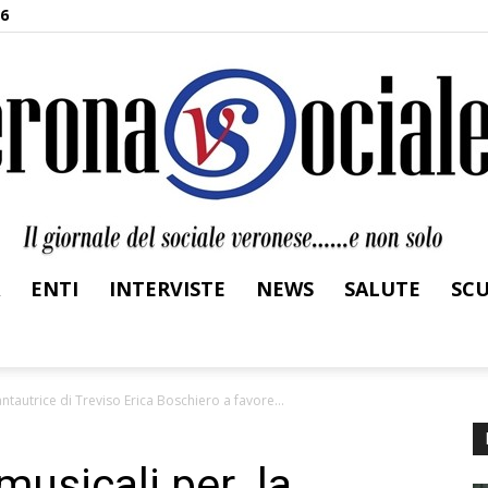
26
ENTI
INTERVISTE
NEWS
SALUTE
SC
Verona
tautrice di Treviso Erica Boschiero a favore...
usicali per la
Sociale