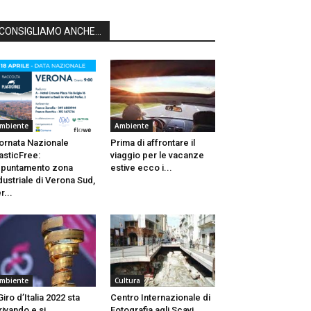
CONSIGLIAMO ANCHE...
mbiente
Ambiente
ornata Nazionale
Prima di affrontare il
asticFree:
viaggio per le vacanze
puntamento zona
estive ecco i...
dustriale di Verona Sud,
r...
mbiente
Cultura
 Giro d’Italia 2022 sta
Centro Internazionale di
rivando e si
Fotografia agli Scavi