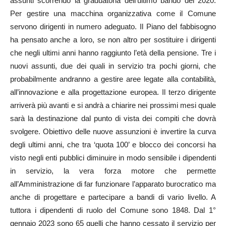
assunti scorrendo la graduatoria dell’ultimo bando del 2020.
Per gestire una macchina organizzativa come il Comune
servono dirigenti in numero adeguato. Il Piano del fabbisogno
ha pensato anche a loro, se non altro per sostituire i dirigenti
che negli ultimi anni hanno raggiunto l’età della pensione. Tre i
nuovi assunti, due dei quali in servizio tra pochi giorni, che
probabilmente andranno a gestire aree legate alla contabilità,
all’innovazione e alla progettazione europea. Il terzo dirigente
arriverà più avanti e si andrà a chiarire nei prossimi mesi quale
sarà la destinazione dal punto di vista dei compiti che dovrà
svolgere. Obiettivo delle nuove assunzioni è invertire la curva
degli ultimi anni, che tra ‘quota 100’ e blocco dei concorsi ha
visto negli enti pubblici diminuire in modo sensibile i dipendenti
in servizio, la vera forza motore che permette
all’Amministrazione di far funzionare l’apparato burocratico ma
anche di progettare e partecipare a bandi di vario livello. A
tuttora i dipendenti di ruolo del Comune sono 1848. Dal 1°
gennaio 2023 sono 65 quelli che hanno cessato il servizio per