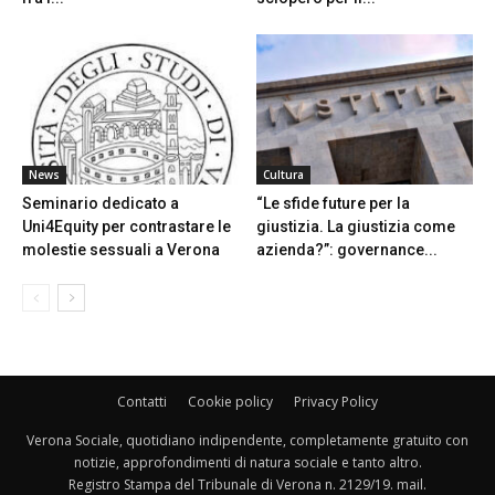
News
Cultura
Seminario dedicato a
“Le sfide future per la
Uni4Equity per contrastare le
giustizia. La giustizia come
molestie sessuali a Verona
azienda?”: governance...
Contatti
Cookie policy
Privacy Policy
Verona Sociale, quotidiano indipendente, completamente gratuito con
notizie, approfondimenti di natura sociale e tanto altro.
Registro Stampa del Tribunale di Verona n. 2129/19. mail.