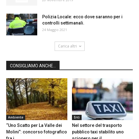
Polizia Locale: ecco dove saranno per i
controlli settimanali.
24 Maggio 2021
Carica altri
CONSIGLIAMO ANCHE...
Ambiente
Enti
“Uno Scatto per La Valle dei
Nel settore del trasporto
Molini”: concorso fotografico
pubblico taxi stabilito uno
fra i...
sciopero per il...