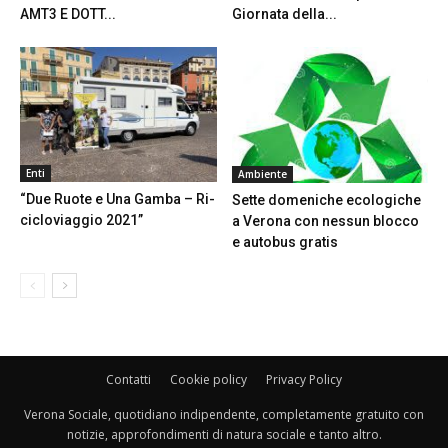
AMT3 E DOTT...
Giornata della...
Enti
Ambiente
“Due Ruote e Una Gamba – Ri-
Sette domeniche ecologiche
cicloviaggio 2021”
a Verona con nessun blocco
e autobus gratis
Contatti
Cookie policy
Privacy Policy
Verona Sociale, quotidiano indipendente, completamente gratuito con
notizie, approfondimenti di natura sociale e tanto altro.