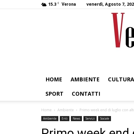
15.3
C
venerdì, Agosto 7, 20
Verona
HOME
AMBIENTE
CULTURA
SPORT
CONTATTI
Home
Ambiente
Primo week end di luglio con alt
Ambiente
Enti
News
Servizi
Sociale
Primo week end d