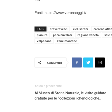
Fonti: https://www.veronaoggi.it/
TAGS
brevi rovesci
cieli sereni
correnti atla
pianura
poco nuvolosi
regione veneto
sole 
Valpadana
zone montane
CONDIVIDI
Articolo precedente
Al Museo di Storia Naturale, le visite guidate
gratuite per le “collezioni lichenologiche…