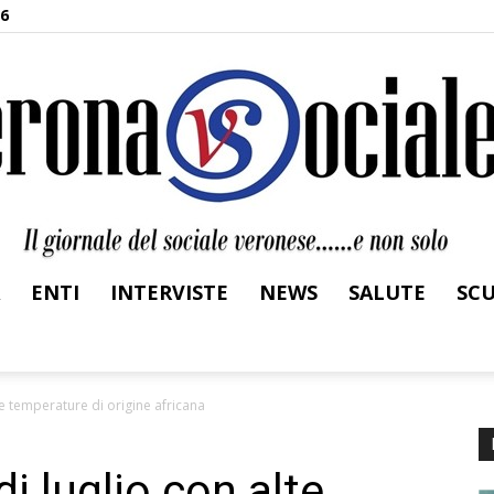
26
ENTI
INTERVISTE
NEWS
SALUTE
SC
Verona
e temperature di origine africana
i luglio con alte
Sociale