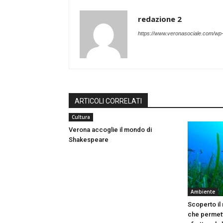
redazione 2
https://www.veronasociale.com/wp
ARTICOLI CORRELATI
Cultura
Verona accoglie il mondo di
Shakespeare
Ambiente
Scoperto il
che permett