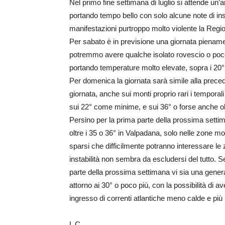
Nel primo fine settimana di luglio si attende un’a
portando tempo bello con solo alcune note di in
manifestazioni purtroppo molto violente la Regio
Per sabato è in previsione una giornata pienamen
potremmo avere qualche isolato rovescio o poco 
portando temperature molto elevate, sopra i 2
Per domenica la giornata sarà simile alla preced
giornata, anche sui monti proprio rari i tempora
sui 22° come minime, e sui 36° o forse anche o
Persino per la prima parte della prossima settim
oltre i 35 o 36° in Valpadana, solo nelle zone m
sparsi che difficilmente potranno interessare 
instabilità non sembra da escludersi del tutto.
parte della prossima settimana vi sia una gener
attorno ai 30° o poco più, con la possibilità di av
ingresso di correnti atlantiche meno calde e più i
L C