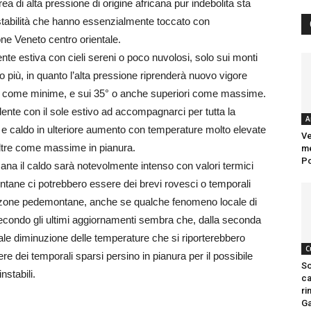
rea di alta pressione di origine africana pur indebolita sta
stabilità che hanno essenzialmente toccato con
ne Veneto centro orientale.
te estiva con cieli sereni o poco nuvolosi, solo sui monti
più, in quanto l’alta pressione riprenderà nuovo vigore
0° come minime, e sui 35° o anche superiori come massime.
ente con il sole estivo ad accompagnarci per tutta la
A
li e caldo in ulteriore aumento con temperature molto elevate
Ve
ltre come massime in pianura.
me
Po
ana il caldo sarà notevolmente intenso con valori termici
ontane ci potrebbero essere dei brevi rovesci o temporali
le zone pedemontane, anche se qualche fenomeno locale di
 Secondo gli ultimi aggiornamenti sembra che, dalla seconda
ale diminuzione delle temperature che si riporterebbero
C
ere dei temporali sparsi persino in pianura per il possibile
So
nstabili.
ca
ri
Ga