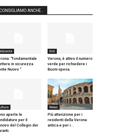
CONSIGLIAMO ANCHE...
mbiente
Enti
rona: “fondamentale
Verona, è attivo il numero
ttere in sicurezza
verde per richiedere i
nte Nuovo “.
Buoni spesa.
ultura
News
no aperte le
Più attenzione per i
ndidature per il
residenti della Verona
nnovo del Collegio dei
antica e per i...
ranti.