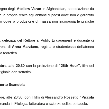
tegno degli
Ateliers Varan
in Afghanistan, associazione da
 la propria realtà agli abitanti di paesi dove non è garantito
 o dove la produzione di massa non incoraggia le pratiche
, delegata del Rettore al Public Engagement e docente di
venti di
Anna Marziano
, regista e studentessa dell’ateneo
ia teoretica.
re, alle 20.30
con la proiezione di
“25th Hour”
, film del
ginale con sottotitoli.
berto Scandola
.
e, alle 20.30,
con il film di Alessandro Rossetto
“Piccola
oranda in Filologia, letteratura e scienze dello spettacolo.