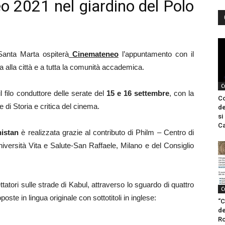
 2021 nel giardino del Polo
Santa Marta ospiterà
Cinemateneo
l’appuntamento con il
a alla città e a tutta la comunità accademica.
C
l filo conduttore delle serate del
15 e 16 settembre
, con la
Co
 di Storia e critica del cinema.
de
si
Ca
nistan
è realizzata grazie al contributo di Philm – Centro di
niversità Vita e Salute-San Raffaele, Milano e del Consiglio
ttatori sulle strade di Kabul, attraverso lo sguardo di quattro
C
ste in lingua originale con sottotitoli in inglese:
“C
de
Ro
;