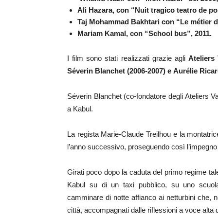
Ali Hazara, con “Nuit tragico teatro de po
Taj Mohammad Bakhtari con “Le métier d
Mariam Kamal, con “School bus”, 2011.
I film sono stati realizzati grazie agli
Ateliers
Séverin Blanchet (2006-2007) e Aurélie Ricar
Séverin Blanchet (co-fondatore degli Ateliers Va
a Kabul.
La regista Marie-Claude Treilhou e la montatri
l’anno successivo, proseguendo così l’impegno d
Girati poco dopo la caduta del primo regime tale
Kabul su di un taxi pubblico, su uno scuolab
camminare di notte affianco ai netturbini che, no
città, accompagnati dalle riflessioni a voce alta d