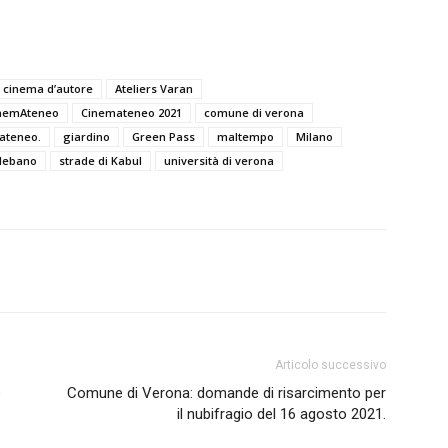
 cinema d’autore
Ateliers Varan
nemAteneo
Cinemateneo 2021
comune di verona
’ateneo.
giardino
Green Pass
maltempo
Milano
lebano
strade di Kabul
università di verona
Articolo successivo
o
Comune di Verona: domande di risarcimento per
il nubifragio del 16 agosto 2021.