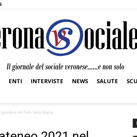
6
ENTI
INTERVISTE
NEWS
SALUTE
SC
Verona
giardino del Polo Santa Marta.
ateneo 2021 nel
Sociale