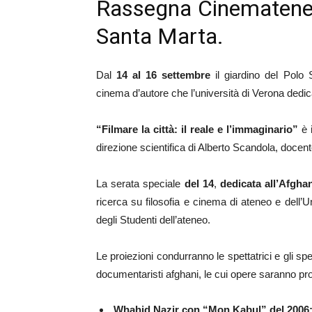
Rassegna Cinemateneo
Santa Marta.
Dal
14 al 16 settembre
il giardino del Polo 
cinema d’autore che l’università di Verona dedic
“Filmare la città: il reale e l’immaginario”
è i
direzione scientifica di Alberto Scandola, docente
La serata speciale
del 14
,
dedicata all’Afgha
ricerca su filosofia e cinema di ateneo e dell’U
degli Studenti dell’ateneo.
Le proiezioni condurranno le spettatrici e gli spe
documentaristi afghani, le cui opere saranno propo
Whahid Nazir con “Mon Kabul” del 2006