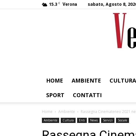
15.3
C
sabato, Agosto 8, 202
Verona
HOME
AMBIENTE
CULTURA
SPORT
CONTATTI
Home
Ambiente
Rassegna Cinemateneo 2021 nel 
Ambiente
Cultura
Enti
News
Servizi
Sociale
Rassegna Cinem