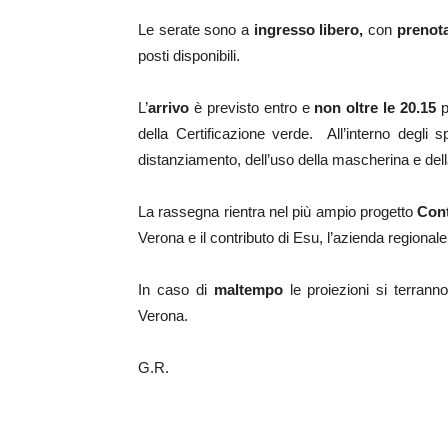
Le serate sono a
ingresso libero,
con
prenota
posti disponibili.
L’
arrivo
è previsto entro e
non oltre le 20.15
p
della Certificazione verde. All’interno degli s
distanziamento, dell’uso della mascherina e della
La rassegna rientra nel più ampio progetto
Con
Verona e il contributo di Esu, l’azienda regionale p
In caso di
maltempo
le proiezioni si terrann
Verona.
G.R.