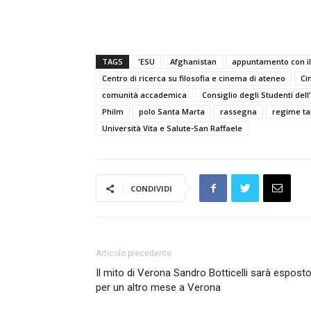
TAGS
'ESU
Afghanistan
appuntamento con il
Centro di ricerca su filosofia e cinema di ateneo
Ci
comunità accademica
Consiglio degli Studenti dell
Philm
polo Santa Marta
rassegna
regime ta
Università Vita e Salute-San Raffaele
CONDIVIDI
Articolo precedente
Il mito di Verona Sandro Botticelli sarà espost
per un altro mese a Verona