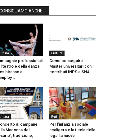
CONSIGLIAMO ANCHE...
ultura
Cultura
mpagnie professionali
Come conseguire
l teatro e della danza
Master universitari con i
 esibiranno al
contributi INPS e SNA.
mploy...
ultura
Enti
oncerto di campane
Per l’infanzia sociale
lla Madonna del
scaligera e la tutela della
sario”, tradizione,
legalità nuove