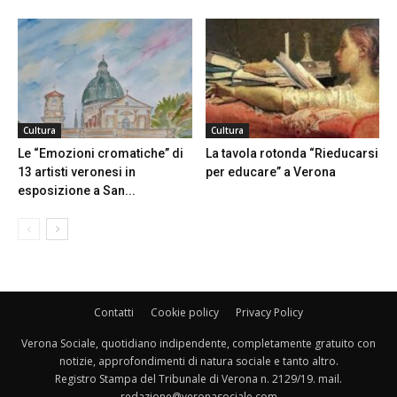
Cultura
Cultura
Le “Emozioni cromatiche” di
La tavola rotonda “Rieducarsi
13 artisti veronesi in
per educare” a Verona
esposizione a San...
Contatti
Cookie policy
Privacy Policy
Verona Sociale, quotidiano indipendente, completamente gratuito con
notizie, approfondimenti di natura sociale e tanto altro.
Registro Stampa del Tribunale di Verona n. 2129/19. mail.
redazione@veronasociale.com