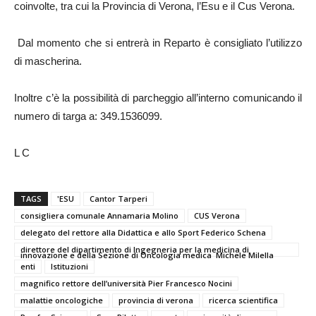
coinvolte, tra cui la Provincia di Verona, l’Esu e il Cus Verona.
Dal momento che si entrerà in Reparto è consigliato l’utilizzo
di mascherina.
Inoltre c’è la possibilità di parcheggio all’interno comunicando il
numero di targa a: 349.1536099.
L C
TAGS
'ESU
Cantor Tarperi
consigliera comunale Annamaria Molino
CUS Verona
delegato del rettore alla Didattica e allo Sport Federico Schena
direttore del dipartimento di Ingegneria per la medicina di
innovazione e della Sezione di Oncologia medica Michele Milella
enti
Istituzioni
magnifico rettore dell’università Pier Francesco Nocini
malattie oncologiche
provincia di verona
ricerca scientifica