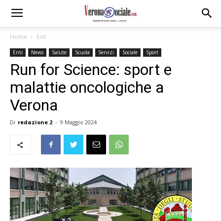
Home
Enti
Enti
News
Salute
Scuola
Servizi
Sociale
Sport
Run for Science: sport e
malattie oncologiche a
Verona
Di
redazione 2
-
9 Maggio 2024