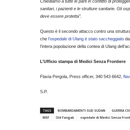
Chiediamo a tutte le parti in conflitto di proteggere
sanitari, i pazienti e le strutture sanitarie. Gli o
deve essere protetta”.
Questo è il secondo attacco contro una struttu
che
l’ospedale di Ulang è stato saccheggiato
da 
l’intera popolazione della contea di Ulang dell’a
L’Ufficio stampa di Medici Senza Frontiere
Flavia Pergola, Press officer, 340 543 6642,
fla
S.P.
TAGS
BOMBARDAMENTI SUD SUDAN
GUERRA CI
MSF
Old Fangak
ospedale di Medici Senza Fron