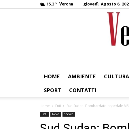
15.3
C
giovedì, Agosto 6, 202
Verona
HOME
AMBIENTE
CULTURA
SPORT
CONTATTI
Home
Enti
Sud Sudan: Bombardato ospedale MSF
Enti
News
Sociale
Sud Sudan: Bom