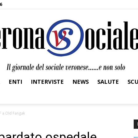
6
ENTI
INTERVISTE
NEWS
SALUTE
SC
Verona
 a Old Fangak
bardato ospedale
Sociale