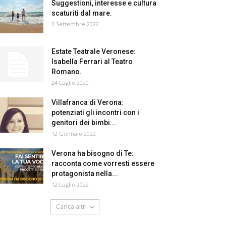
Suggestioni, interesse e cultura
scaturiti dal mare.
2 Settembre 2022
Estate Teatrale Veronese:
Isabella Ferrari al Teatro
Romano.
24 Luglio 2020
Villafranca di Verona:
potenziati gli incontri con i
genitori dei bimbi...
12 Gennaio 2022
Verona ha bisogno di Te:
racconta come vorresti essere
protagonista nella...
12 Luglio 2022
Carica altri