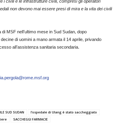
 i civili e le infrastrutture civili, compresi gli operatori
spedali non devono mai essere presi di mira e la vita dei civili
ra di MSF nell’ultimo mese in Sud Sudan, dopo
decine di uomini a mano armata il 14 aprile, privando
ccesso all’assistenza sanitaria secondaria.
via.pergola@rome.msf.org
VILE SUD SUDAN
l’ospedale di Ulang è stato saccheggiato
tiere
SACCHEGGI FARMACIE