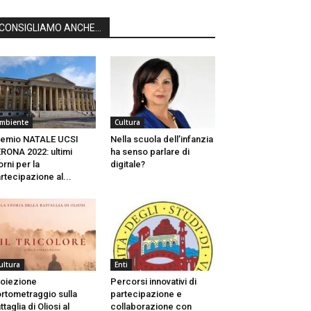
CONSIGLIAMO ANCHE...
mbiente
Cultura
remio NATALE UCSI
Nella scuola dell’infanzia
RONA 2022: ultimi
ha senso parlare di
orni per la
digitale?
rtecipazione al...
ultura
Enti
oiezione
Percorsi innovativi di
rtometraggio sulla
partecipazione e
ttaglia di Oliosi al
collaborazione con