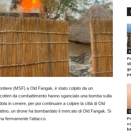
A
P
VE
gi
pa
ntiere (MSF) a Old Fangak, è stato colpito da un
cotteri da combattimento hanno sganciato una bomba sulla
ola in cenere, per poi continuare a colpire la città di Old
attino, un drone ha bombardato il mercato di Old Fangak. Si
C
na fermamente l’attacco.
Pr
co
ba