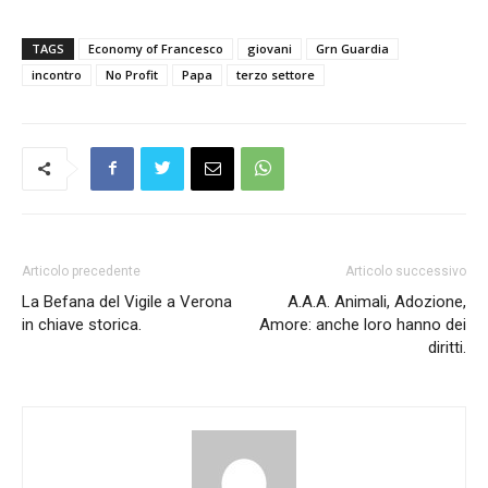
TAGS
Economy of Francesco
giovani
Grn Guardia
incontro
No Profit
Papa
terzo settore
Articolo precedente
Articolo successivo
La Befana del Vigile a Verona
A.A.A. Animali, Adozione,
in chiave storica.
Amore: anche loro hanno dei
diritti.