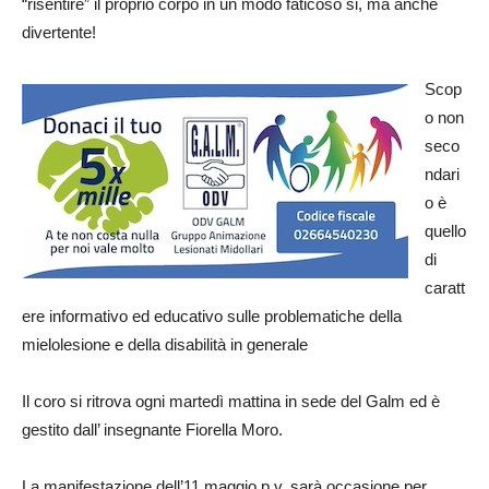
“risentire” il proprio corpo in un modo faticoso si, ma anche
divertente!
Scop
o non
seco
ndari
o è
quello
di
caratt
ere informativo ed educativo sulle problematiche della
mielolesione e della disabilità in generale
Il coro si ritrova ogni martedì mattina in sede del Galm ed è
gestito dall’ insegnante Fiorella Moro.
La manifestazione dell’11 maggio p.v. sarà occasione per