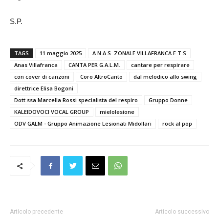
S.P.
TAGS
11 maggio 2025
A.N.A.S. ZONALE VILLAFRANCA E.T.S
Anas Villafranca
CANTA PER G.A.L.M.
cantare per respirare
con cover di canzoni
Coro AltroCanto
dal melodico allo swing
direttrice Elisa Bogoni
Dott.ssa Marcella Rossi specialista del respiro
Gruppo Donne
KALEIDOVOCI VOCAL GROUP
mielolesione
ODV GALM - Gruppo Animazione Lesionati Midollari
rock al pop
Articolo precedente
Articolo successivo