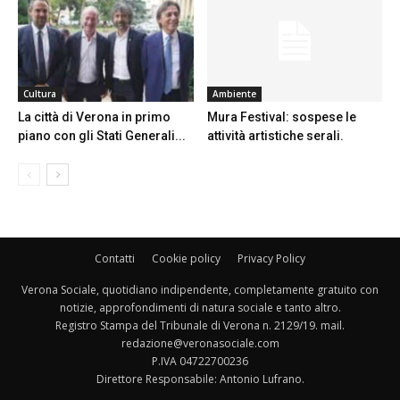
Cultura
Ambiente
La città di Verona in primo
Mura Festival: sospese le
piano con gli Stati Generali...
attività artistiche serali.
Contatti
Cookie policy
Privacy Policy
Verona Sociale, quotidiano indipendente, completamente gratuito con
notizie, approfondimenti di natura sociale e tanto altro.
Registro Stampa del Tribunale di Verona n. 2129/19. mail.
redazione@veronasociale.com
P.IVA 04722700236
Direttore Responsabile: Antonio Lufrano.