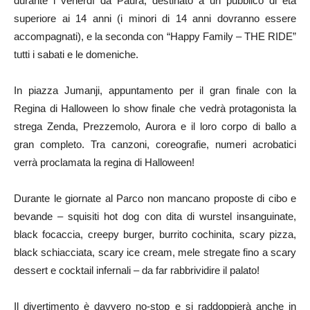
durante i venerdì da Paura, destinato a un pubblico di età
superiore ai 14 anni (i minori di 14 anni dovranno essere
accompagnati), e la seconda con “Happy Family – THE RIDE”
tutti i sabati e le domeniche.
In piazza Jumanji, appuntamento per il gran finale con la
Regina di Halloween lo show finale che vedrà protagonista la
strega Zenda, Prezzemolo, Aurora e il loro corpo di ballo a
gran completo. Tra canzoni, coreografie, numeri acrobatici
verrà proclamata la regina di Halloween!
Durante le giornate al Parco non mancano proposte di cibo e
bevande – squisiti hot dog con dita di wurstel insanguinate,
black focaccia, creepy burger, burrito cochinita, scary pizza,
black schiacciata, scary ice cream, mele stregate fino a scary
dessert e cocktail infernali – da far rabbrividire il palato!
Il divertimento è davvero no-stop e si raddoppierà anche in