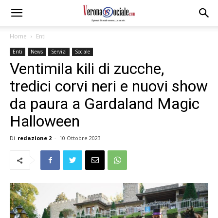
Home
Enti
Enti
News
Servizi
Sociale
Ventimila kili di zucche,
tredici corvi neri e nuovi show
da paura a Gardaland Magic
Halloween
Di
redazione 2
-
10 Ottobre 2023