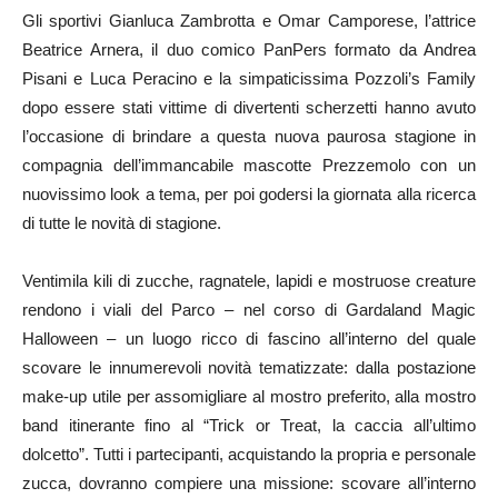
Gli sportivi Gianluca Zambrotta e Omar Camporese, l’attrice
Beatrice Arnera, il duo comico PanPers formato da Andrea
Pisani e Luca Peracino e la simpaticissima Pozzoli’s Family
dopo essere stati vittime di divertenti scherzetti hanno avuto
l’occasione di brindare a questa nuova paurosa stagione in
compagnia dell’immancabile mascotte Prezzemolo con un
nuovissimo look a tema, per poi godersi la giornata alla ricerca
di tutte le novità di stagione.
Ventimila kili di zucche, ragnatele, lapidi e mostruose creature
rendono i viali del Parco – nel corso di Gardaland Magic
Halloween – un luogo ricco di fascino all’interno del quale
scovare le innumerevoli novità tematizzate: dalla postazione
make-up utile per assomigliare al mostro preferito, alla mostro
band itinerante fino al “Trick or Treat, la caccia all’ultimo
dolcetto”. Tutti i partecipanti, acquistando la propria e personale
zucca, dovranno compiere una missione: scovare all’interno