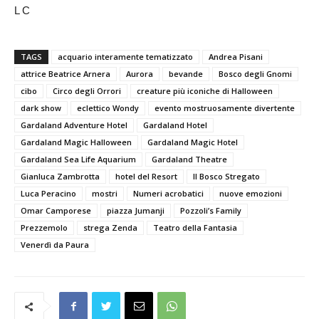
L C
TAGS
acquario interamente tematizzato
Andrea Pisani
attrice Beatrice Arnera
Aurora
bevande
Bosco degli Gnomi
cibo
Circo degli Orrori
creature più iconiche di Halloween
dark show
eclettico Wondy
evento mostruosamente divertente
Gardaland Adventure Hotel
Gardaland Hotel
Gardaland Magic Halloween
Gardaland Magic Hotel
Gardaland Sea Life Aquarium
Gardaland Theatre
Gianluca Zambrotta
hotel del Resort
Il Bosco Stregato
Luca Peracino
mostri
Numeri acrobatici
nuove emozioni
Omar Camporese
piazza Jumanji
Pozzoli’s Family
Prezzemolo
strega Zenda
Teatro della Fantasia
Venerdì da Paura