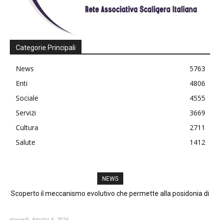
Categorie Principali
News
5763
Enti
4806
Sociale
4555
Servizi
3669
Cultura
2711
Salute
1412
NEWS
Scoperto il meccanismo evolutivo che permette alla posidonia di
Villafranca: Cambio al vertice del 3° Stormo
sfruttare la luce dei fondali marini
giovedì, Agosto 6, 2026