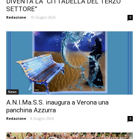
DIVENTA LA “CITTADELLA DEL TERZO
SETTORE”
Redazione
-
10 Giugno 2026
0
News
A.N.I.Ma.S.S. inaugura a Verona una
panchina Azzurra
Redazione
-
8 Giugno 2026
0