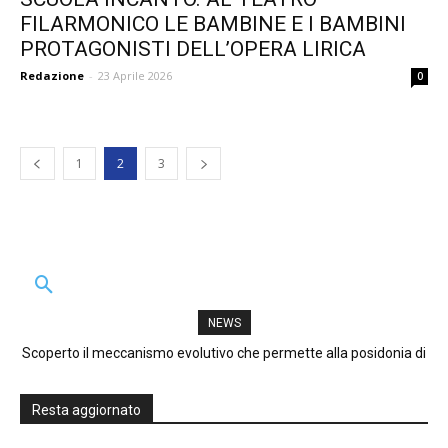
FILARMONICO LE BAMBINE E I BAMBINI
PROTAGONISTI DELL’OPERA LIRICA
Redazione
-
23 Aprile 2026
0
1
2
3
NEWS
Scoperto il meccanismo evolutivo che permette alla posidonia di
Villafranca: Cambio al vertice del 3° Stormo
sfruttare la luce dei fondali marini
Resta aggiornato