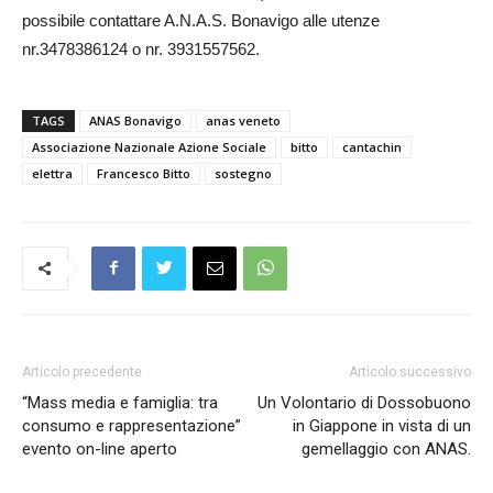
possibile contattare A.N.A.S. Bonavigo alle utenze
nr.3478386124 o nr. 3931557562.
TAGS
ANAS Bonavigo
anas veneto
Associazione Nazionale Azione Sociale
bitto
cantachin
elettra
Francesco Bitto
sostegno
Articolo precedente
Articolo successivo
“Mass media e famiglia: tra
Un Volontario di Dossobuono
consumo e rappresentazione”
in Giappone in vista di un
evento on-line aperto
gemellaggio con ANAS.