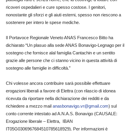
ricoveri ospedalieri e cure spesso costose. I genitori,
nonostante gli sforzi e gli aiuti esterni, spesso non riescono a
sostenere per intero le spese mediche.
Il Portavoce Regionale Veneto ANAS Francesco Bitto ha
dichiarato “Un plasuo alla sede ANAS Bonavigo-Legnago per il
sostegno che fornisce alal famiglia Cantachin e un sentito
grazie alle persone che ci stanno vicino in questa attività di
sostegno alle famiglie in difficoltà.”
Chi volesse ancora contribuire sarà possibile effettuare
erogazioni liberali a favore di Elettra (con rilascio di idonea
ricevuta da riportare nella dichiarazione dei redditi e da
richiedere a mezzo mail
anasbonavigo.v
r@gmail.com
) sul
conto corrente intestato ad A.N.A.S. Bonavigo (CAUSALE:
Erogazione liberale – Elettra, IBAN
IT05G0306967684510785618929). Per informazioni è