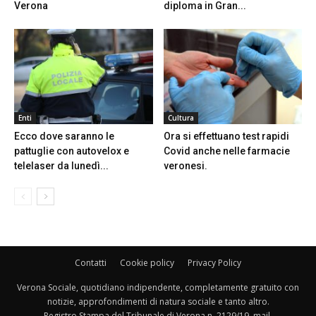
Verona
diploma in Gran...
Enti
Cultura
Ecco dove saranno le
Ora si effettuano test rapidi
pattuglie con autovelox e
Covid anche nelle farmacie
telelaser da lunedì...
veronesi.
Contatti
Cookie policy
Privacy Policy
Verona Sociale, quotidiano indipendente, completamente gratuito con
notizie, approfondimenti di natura sociale e tanto altro.
Registro Stampa del Tribunale di Verona n. 2129/19. mail.