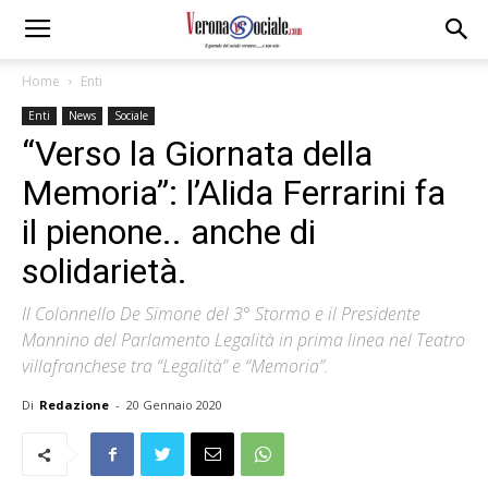
Home
Enti
Enti
News
Sociale
“Verso la Giornata della
Memoria”: l’Alida Ferrarini fa
il pienone.. anche di
solidarietà.
Il Colonnello De Simone del 3° Stormo e il Presidente
Mannino del Parlamento Legalità in prima linea nel Teatro
villafranchese tra “Legalità” e “Memoria”.
Di
Redazione
-
20 Gennaio 2020