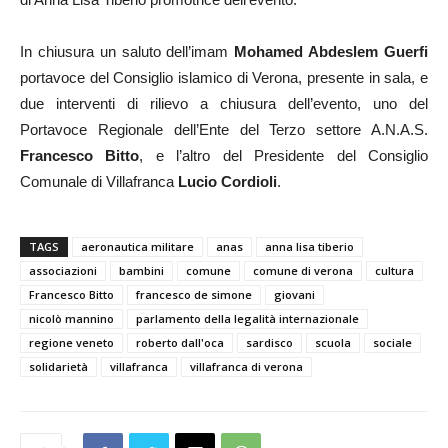
In chiusura un saluto dell’imam
Mohamed Abdeslem Guerfi
portavoce del Consiglio islamico di Verona, presente in sala, e
due interventi di rilievo a chiusura dell’evento, uno del
Portavoce Regionale dell’Ente del Terzo settore A.N.A.S.
Francesco Bitto
, e l’altro del Presidente del Consiglio
Comunale di Villafranca
Lucio Cordioli
.
TAGS
aeronautica militare
anas
anna lisa tiberio
associazioni
bambini
comune
comune di verona
cultura
Francesco Bitto
francesco de simone
giovani
nicolò mannino
parlamento della legalità internazionale
regione veneto
roberto dall'oca
sardisco
scuola
sociale
solidarietà
villafranca
villafranca di verona