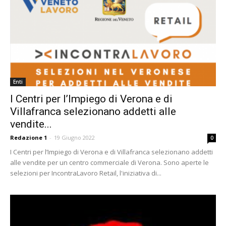
Enti
I Centri per l’Impiego di Verona e di
Villafranca selezionano addetti alle
vendite...
Redazione 1
-
19 Giugno 2022
0
I Centri per l’Impiego di Verona e di Villafranca selezionano addetti
alle vendite per un centro commerciale di Verona. Sono aperte le
selezioni per IncontraLavoro Retail, l'iniziativa di...