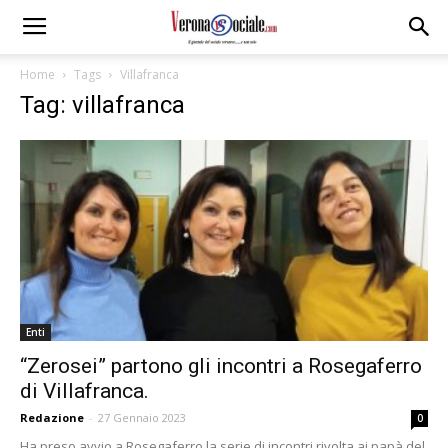
Home
Tags
Villafranca
Tag: villafranca
Enti
“Zerosei” partono gli incontri a Rosegaferro
di Villafranca.
Redazione
-
27 Gennaio 2023
0
Ha preso avvio a Rosegaferro la serie di incontri rivolta ai papà del