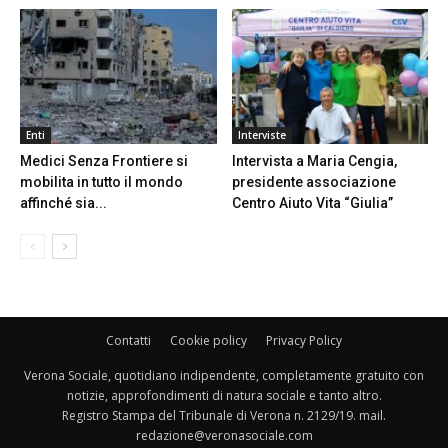
Enti
Interviste
Medici Senza Frontiere si
Intervista a Maria Cengia,
mobilita in tutto il mondo
presidente associazione
affinché sia...
Centro Aiuto Vita “Giulia”
Contatti
Cookie policy
Privacy Policy
Verona Sociale, quotidiano indipendente, completamente gratuito con
notizie, approfondimenti di natura sociale e tanto altro.
Registro Stampa del Tribunale di Verona n. 2129/19. mail.
redazione@veronasociale.com