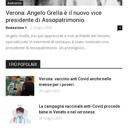
Ambiente
Verona: Angelo Grella è il nuovo vice
presidente di Assopatrimonio.
Redazione 1
-
2 Giugno 2020
0
Angelo Grella, tra i più apprezzati e noti architetti del Veneto,
specializzato in interventi di restauro, è stato nominato vice
presidente di Assopatrimonio. Un prestigioso...
I PIÙ POPOLARI
Verona: vaccino anti Covid anche nelle
mense per i poveri.
28 Luglio 2021
La campagna vaccinale anti-Covid procede
bene in Veneto e nel veronese.
30 Giugno 2021