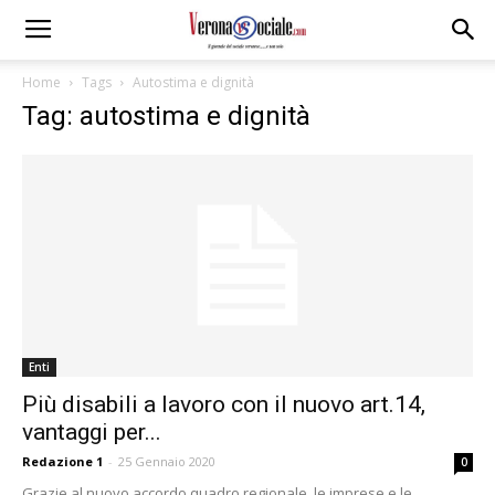
Home
Tags
Autostima e dignità
Tag: autostima e dignità
Enti
Più disabili a lavoro con il nuovo art.14,
vantaggi per...
Redazione 1
-
25 Gennaio 2020
0
Grazie al nuovo accordo quadro regionale, le imprese e le