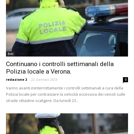
Enti
Continuano i controlli settimanali della
Polizia locale a Verona.
redazione 2
-
22 Gennaio 2023
0
Vanno avanti ininterrottamente i controlli settimanali a cura della
Polizia locale per contrastare la velocità eccessiva dei veicoli sulle
strade cittadine scaligere. Da lunedì 23...