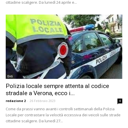
cittadine scaligere. Da lunedì 24 aprile e...
Enti
Polizia locale sempre attenta al codice
stradale a Verona, ecco i...
redazione 2
-
26 Febbraio 2023
0
Come da prassi vanno avanti i controlli settimanali della Polizia
Locale per contrastare la velocità eccessiva dei veicoli sulle strade
cittadine scaligere. Da lunedì 27...