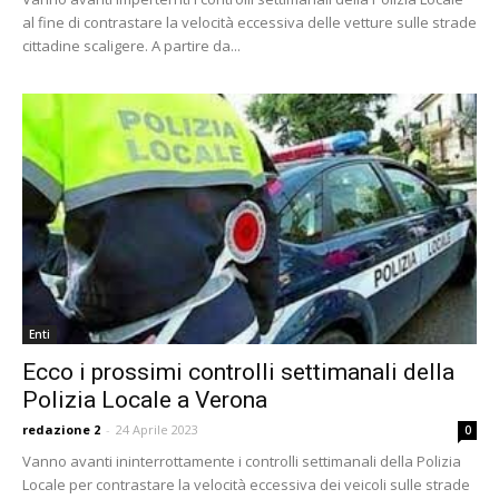
al fine di contrastare la velocità eccessiva delle vetture sulle strade
cittadine scaligere. A partire da...
Enti
Ecco i prossimi controlli settimanali della
Polizia Locale a Verona
redazione 2
-
24 Aprile 2023
0
Vanno avanti ininterrottamente i controlli settimanali della Polizia
Locale per contrastare la velocità eccessiva dei veicoli sulle strade