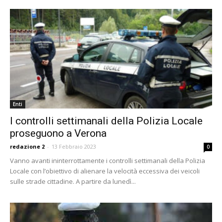
Enti
I controlli settimanali della Polizia Locale
proseguono a Verona
redazione 2
-
13 Febbraio 2023
0
Vanno avanti ininterrottamente i controlli settimanali della Polizia
Locale con l’obiettivo di alienare la velocità eccessiva dei veicoli
sulle strade cittadine. A partire da lunedì...