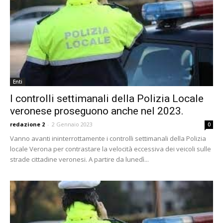
Enti
I controlli settimanali della Polizia Locale
veronese proseguono anche nel 2023.
redazione 2
-
2 Gennaio 2023
0
Vanno avanti ininterrottamente i controlli settimanali della Polizia
locale Verona per contrastare la velocità eccessiva dei veicoli sulle
strade cittadine veronesi. A partire da lunedì...