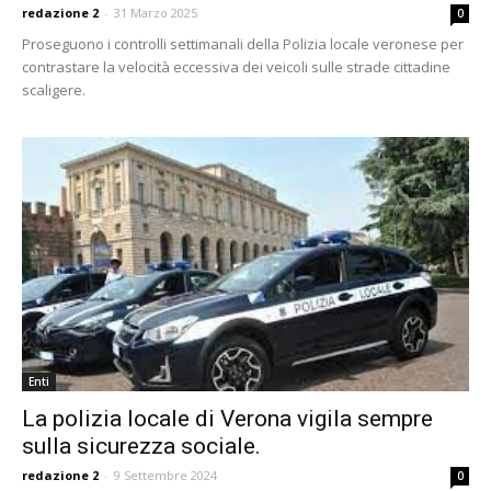
redazione 2
-
31 Marzo 2025
0
Proseguono i controlli settimanali della Polizia locale veronese per
contrastare la velocità eccessiva dei veicoli sulle strade cittadine
scaligere.
Enti
La polizia locale di Verona vigila sempre
sulla sicurezza sociale.
redazione 2
-
9 Settembre 2024
0