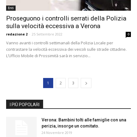
Enti
Proseguono i controlli serrati della Polizia
sulla velocità eccessiva a Verona
redazione 2
-
25 Settembre 2022
0
Vanno avanti i controlli settimanali della Polizia Locale per
contrastare la velocità eccessiva dei veicoli sulle strade cittadine.
L’Ufficio Mobile di Prossimità sarà in servizio...
1
2
3
I PIÙ POPOLARI
Verona: Bambini tolti alle famiglie con una
perizia, insorge un comitato.
24 Novembre 2019