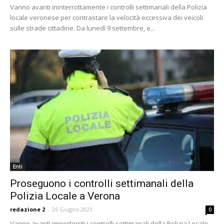
Vanno avanti ininterrottamente i controlli settimanali della Polizia
locale veronese per contrastare la velocità eccessiva dei veicoli
sulle strade cittadine. Da lunedì 9 settembre, e...
Enti
Proseguono i controlli settimanali della
Polizia Locale a Verona
redazione 2
-
26 Giugno 2023
0
Vanno avanti imperterriti i controlli settimanali della Polizia Locale