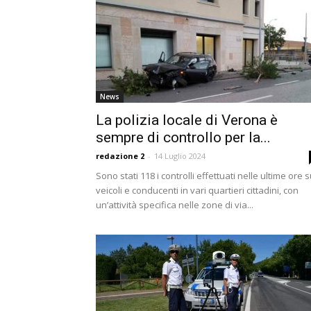
News
La polizia locale di Verona è
sempre di controllo per la...
redazione 2
-
14 Luglio 2024
Sono stati 118 i controlli effettuati nelle ultime ore 
veicoli e conducenti in vari quartieri cittadini, con
un’attività specifica nelle zone di via...