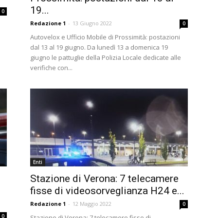
19...
0
Redazione 1
-
13 Giugno 2022
0
n
Autovelox e Ufficio Mobile di Prossimità: postazioni
dal 13 al 19 giugno. Da lunedì 13 a domenica 19
giugno le pattuglie della Polizia Locale dedicate alle
verifiche con...
Enti
Stazione di Verona: 7 telecamere
fisse di videosorveglianza H24 e...
Redazione 1
-
12 Maggio 2022
0
0
Stazione di Verona: 7 telecamere fisse di