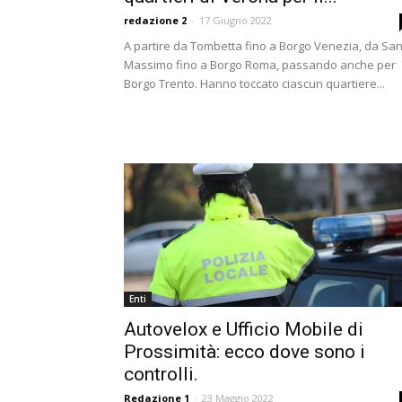
redazione 2
-
17 Giugno 2022
A partire da Tombetta fino a Borgo Venezia, da Sa
Massimo fino a Borgo Roma, passando anche per
Borgo Trento. Hanno toccato ciascun quartiere...
Enti
Autovelox e Ufficio Mobile di
Prossimità: ecco dove sono i
controlli.
Redazione 1
-
23 Maggio 2022