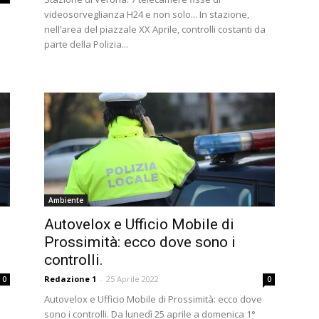
videosorveglianza H24 e non solo... In stazione,
nell’area del piazzale XX Aprile, controlli costanti da
parte della Polizia...
Ambiente
Autovelox e Ufficio Mobile di
Prossimità: ecco dove sono i
controlli.
Redazione 1
-
25 Aprile 2022
0
0
Autovelox e Ufficio Mobile di Prossimità: ecco dove
sono i controlli. Da lunedì 25 aprile a domenica 1°