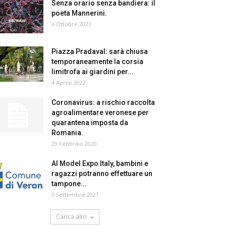
Senza orario senza bandiera: il
poeta Mannerini.
6 Ottobre 2023
Piazza Pradaval: sarà chiusa
temporaneamente la corsia
limitrofa ai giardini per...
4 Aprile 2022
Coronavirus: a rischio raccolta
agroalimentare veronese per
quarantena imposta da
Romania.
29 Febbraio 2020
Al Model Expo Italy, bambini e
ragazzi potranno effettuare un
tampone...
5 Settembre 2021
Carica altri