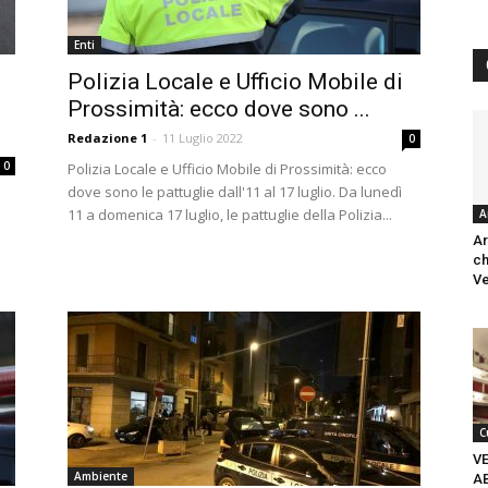
Enti
Polizia Locale e Ufficio Mobile di
Prossimità: ecco dove sono ...
Redazione 1
-
11 Luglio 2022
0
0
Polizia Locale e Ufficio Mobile di Prossimità: ecco
dove sono le pattuglie dall'11 al 17 luglio. Da lunedì
11 a domenica 17 luglio, le pattuglie della Polizia...
A
Ar
ch
Ve
C
V
Ambiente
A