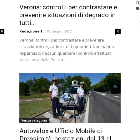
TE
Verona: controlli per contrastare e
RI
prevenire situazioni di degrado in
tutti...
Redazione 1
-
18 Giugno 2022
0
0
Verona: controlli per contrastare e prevenire
situazioni di degrado in tutti i quartieri. Non hanno
risparmiato nessun quartiere i controlli effettuati
l’altra sera dalla Polizia...
Senza categoria
Autovelox e Ufficio Mobile di
Prossimità: postazioni dal 13 al