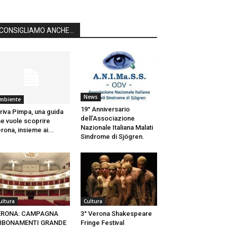
CONSIGLIAMO ANCHE...
News
mbiente
19° Anniversario
riva Pimpa, una guida
dell’Associazione
e vuole scoprire
Nazionale Italiana Malati
rona, insieme ai...
Sindrome di Sjögren.
ultura
Cultura
ERONA: CAMPAGNA
3° Verona Shakespeare
BBONAMENTI GRANDE
Fringe Festival