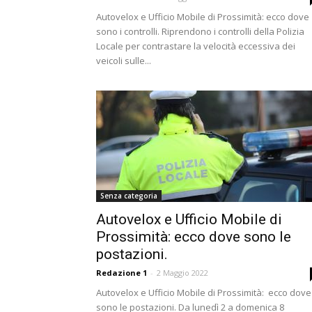
Autovelox e Ufficio Mobile di Prossimità: ecco dove
sono i controlli. Riprendono i controlli della Polizia
Locale per contrastare la velocità eccessiva dei
veicoli sulle...
Senza categoria
Autovelox e Ufficio Mobile di
Prossimità: ecco dove sono le
postazioni.
Redazione 1
-
2 Maggio 2022
Autovelox e Ufficio Mobile di Prossimità: ecco dove
sono le postazioni. Da lunedì 2 a domenica 8