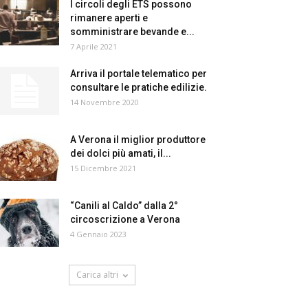
I circoli degli ETS possono
rimanere aperti e
somministrare bevande e...
7 Aprile 2021
Arriva il portale telematico per
consultare le pratiche edilizie.
14 Novembre 2020
A Verona il miglior produttore
dei dolci più amati, il...
15 Dicembre 2021
“Canili al Caldo” dalla 2°
circoscrizione a Verona
4 Gennaio 2023
Carica altri