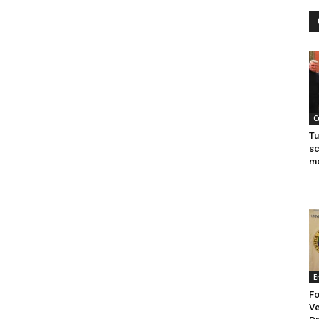
C
Tu
sc
mo
E
Fo
Ve