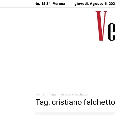
15.3
C
giovedì, Agosto 6, 202
Verona
Home
Tags
Cristiano falchetto
Tag: cristiano falchett