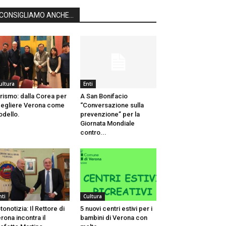
CONSIGLIAMO ANCHE...
ultura
Enti
rismo: dalla Corea per
A San Bonifacio
egliere Verona come
“Conversazione sulla
dello.
prevenzione” per la
Giornata Mondiale
contro...
nti
Cultura
tonotizia: Il Rettore di
5 nuovi centri estivi per i
rona incontra il
bambini di Verona con