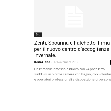
Enti
Zenti, Sboarina e Falchetto: firma
per il nuovo centro d’accoglienza
invernale.
Redazione
-
17 Novembre 2019
Un immobile rimesso a nuovo con 24 posti letto,
suddivisi in piccole camere con bagno, con volontar
e operatori professionali a disposizione di persone