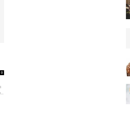
0
i
...