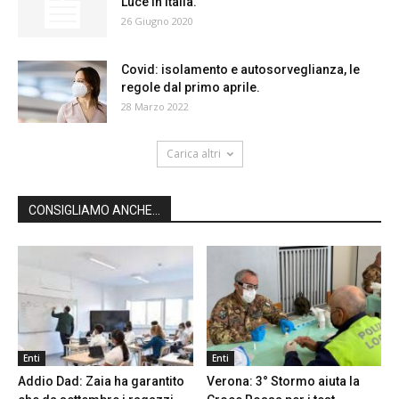
Luce in Italia.
26 Giugno 2020
Covid: isolamento e autosorveglianza, le
regole dal primo aprile.
28 Marzo 2022
Carica altri
CONSIGLIAMO ANCHE...
Enti
Enti
Addio Dad: Zaia ha garantito
Verona: 3° Stormo aiuta la