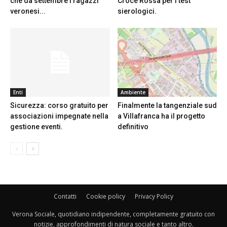
che da settembre i ragazzi
Croce Rossa per i test
veronesi...
sierologici.
Enti
Ambiente
Sicurezza: corso gratuito per
Finalmente la tangenziale sud
associazioni impegnate nella
a Villafranca ha il progetto
gestione eventi.
definitivo
Contatti
Cookie policy
Privacy Policy
Verona Sociale, quotidiano indipendente, completamente gratuito con
notizie, approfondimenti di natura sociale e tanto altro.