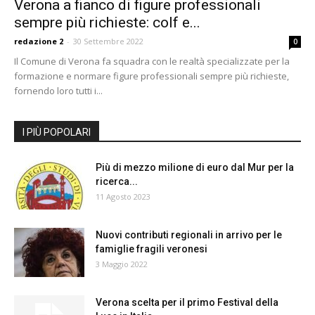
Verona a fianco di figure professionali
sempre più richieste: colf e...
redazione 2
-
30 Settembre 2022
0
Il Comune di Verona fa squadra con le realtà specializzate per la
formazione e normare figure professionali sempre più richieste,
fornendo loro tutti i...
I PIÙ POPOLARI
Più di mezzo milione di euro dal Mur per la
ricerca...
11 Agosto 2023
Nuovi contributi regionali in arrivo per le
famiglie fragili veronesi
3 Maggio 2022
Verona scelta per il primo Festival della