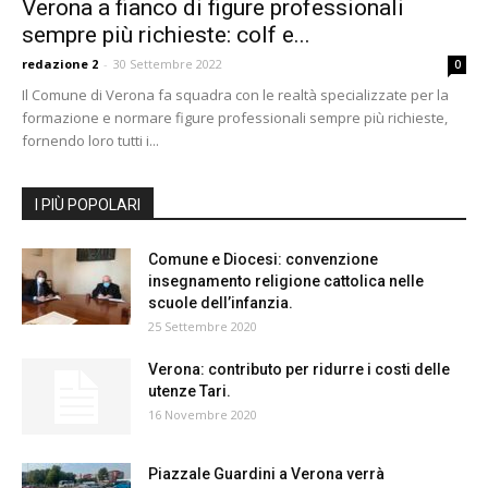
Verona a fianco di figure professionali
sempre più richieste: colf e...
redazione 2
-
30 Settembre 2022
0
Il Comune di Verona fa squadra con le realtà specializzate per la
formazione e normare figure professionali sempre più richieste,
fornendo loro tutti i...
I PIÙ POPOLARI
Comune e Diocesi: convenzione
insegnamento religione cattolica nelle
scuole dell’infanzia.
25 Settembre 2020
Verona: contributo per ridurre i costi delle
utenze Tari.
16 Novembre 2020
Piazzale Guardini a Verona verrà