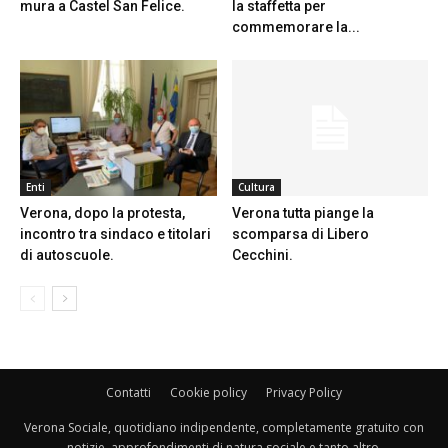
mura a Castel San Felice.
la staffetta per
commemorare la...
Enti
Cultura
Verona, dopo la protesta,
Verona tutta piange la
incontro tra sindaco e titolari
scomparsa di Libero
di autoscuole.
Cecchini.
Contatti
Cookie policy
Privacy Policy
Verona Sociale, quotidiano indipendente, completamente gratuito con
notizie, approfondimenti di natura sociale e tanto altro.