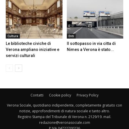
Cultura
Enti
Le biblioteche civiche di
Il sottopasso in via citta di
Verona ampliano iniziative e
Nimes a Verona è stato...
servizi culturali
Contatti
Cookie policy
Privacy Policy
Verona Sociale, quotidiano indipendente, completamente gratuito con
notizie, approfondimenti di natura sociale e tanto altro.
Registro Stampa del Tribunale di Verona n. 2129/19. mail.
redazione@veronasociale.com
P.IVA 04722700236