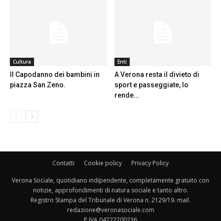
Cultura
Enti
Il Capodanno dei bambini in
A Verona resta il divieto di
piazza San Zeno.
sport e passeggiate, lo
rende...
Contatti
Cookie policy
Privacy Policy
Verona Sociale, quotidiano indipendente, completamente gratuito con
notizie, approfondimenti di natura sociale e tanto altro.
Registro Stampa del Tribunale di Verona n. 2129/19. mail.
redazione@veronasociale.com
P.IVA 04722700236