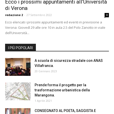
Ecco i prossimi appuntamenti all’Università
di Verona
redazione 2
-
27 Settembre 2022
0
Ecco elencati i prossimi appuntamenti ed eventi in previsione a
Verona: Giovedì 29 alle ore 10 in aula 2.5 del Polo Zanotto in viale
dell’Università...
I PIÙ POPOLARI
A scuola di sicurezza stradale con ANAS
Villafranca.
20 Gennaio 2023
Prende forma il progetto per la
trasformazione urbanistica della
Marangona.
1 Aprile 2021
CONSEGNATO AL POETA, SAGGISTA E