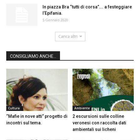
In piazza Bra “tutti di corsa”…. a festeggiare
l’Epifania.
5 Gennaio 2020
Carica altri
CONSIGLIAMO ANCHE...
Cultura
Ambiente
“Mafie in nove atti” progetto di
2 escursioni sulle colline
incontri sul tema.
veronesi con raccolta dati
ambientali sui licheni