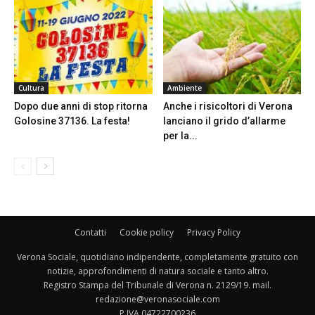
Cultura
Ambiente
Dopo due anni di stop ritorna
Anche i risicoltori di Verona
Golosine 37136. La festa!
lanciano il grido d’allarme
per la...
Contatti
Cookie policy
Privacy Policy
Verona Sociale, quotidiano indipendente, completamente gratuito con
notizie, approfondimenti di natura sociale e tanto altro.
Registro Stampa del Tribunale di Verona n. 2129/19. mail.
redazione@veronasociale.com
P.IVA 04722700236