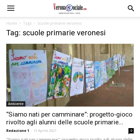
Home
Tags
Scuole primarie veronesi
Tag: scuole primarie veronesi
Ambiente
“Siamo nati per camminare”: progetto-gioco
rivolto agli alunni delle scuole primarie...
Redazione 1
-
13 Aprile 2021
0
"Siamo nati per camminare": progetto-gioco rivolto agli alunni delle