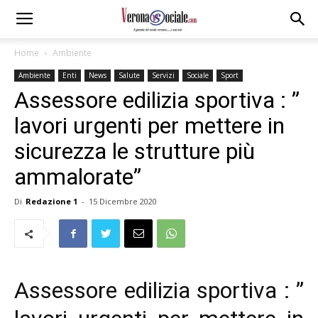
Home
Ambiente
Ambiente
Enti
News
Salute
Servizi
Sociale
Sport
Assessore edilizia sportiva : ”
lavori urgenti per mettere in
sicurezza le strutture più
ammalorate”
Di
Redazione 1
-
15 Dicembre 2020
Assessore edilizia sportiva : ”