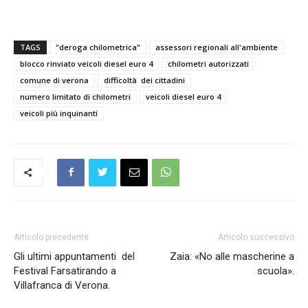
TAGS
"deroga chilometrica"
assessori regionali all'ambiente
blocco rinviato veicoli diesel euro 4
chilometri autorizzati
comune di verona
difficoltà dei cittadini
numero limitato di chilometri
veicoli diesel euro 4
veicoli più inquinanti
Articolo precedente
Articolo successivo
Gli ultimi appuntamenti del
Zaia: «No alle mascherine a
Festival Farsatirando a
scuola».
Villafranca di Verona.