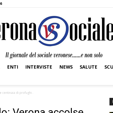
26
ENTI
INTERVISTE
NEWS
SALUTE
SC
Verona
 centinaia di profughi .
do: Verona accolse
Sociale