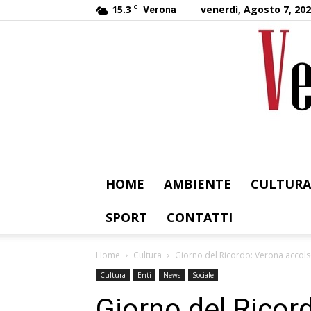
15.3
C
venerdì, Agosto 7, 20
Verona
HOME
AMBIENTE
CULTURA
SPORT
CONTATTI
Home
Cultura
Giorno del Ricordo: Verona accolse
Cultura
Enti
News
Sociale
Giorno del Ricor