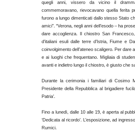
quegli anni, vissero da vicino il dramm
commemoravano, rievocavano quella ferita prof
furono a lungo dimenticati dallo stesso Stato che
amici”. “Verona, negli anni dell’esodo – ha pro
dare accoglienza. Il chiostro San Francesco, a
d’italiani esuli dalle terre d’Istria, Fiume 
coinvolgimento dell’ateneo scaligero. Per dare a
e ai luoghi che frequentano. Migliaia di stud
avanti e indietro lungo il chiostro, è giusto che 
Durante la cerimonia i familiari di Cosimo Ma
Presidente della Repubblica al brigadiere fucilat
Patria’.
Fino a lunedì, dalle 10 alle 19, è aperta al pub
‘Dedicata al ricordo’. L’esposizione, ad ingresso
Rumici.