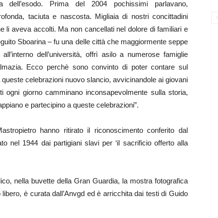
a dell’esodo. Prima del 2004 pochissimi parlavano,
onda, taciuta e nascosta. Migliaia di nostri concittadini
 li aveva accolti. Ma non cancellati nel dolore di familiari e
seguito Sboarina – fu una delle città che maggiormente seppe
ll’interno dell’università, offrì asilo a numerose famiglie
e Dalmazia. Ecco perchè sono convinto di poter contare sul
 queste celebrazioni nuovo slancio, avvicinandole ai giovani
enti ogni giorno camminano inconsapevolmente sulla storia,
sappiano e partecipino a queste celebrazioni”.
stropietro hanno ritirato il riconoscimento conferito dal
o nel 1944 dai partigiani slavi per ‘il sacrificio offerto alla
blico, nella buvette della Gran Guardia, la mostra fotografica
 libero, è curata dall’Anvgd ed è arricchita dai testi di Guido