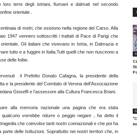
le loro terre degli istriani, fiumani e dalmati nel secondo
nfine orientale .
ntinaia di metri, che esistono nella regione del Carso. Alla
o 1947 vennero sottoscritti i trattati di Pace di Parigi che
a orientale. Gli italiani che vivevano in Istria, in Dalmazia e
re tutto e a fuggire in Italia.Tutti quelli che non riuscirono a
C
sse delle foibe.
Ca
St
Po
venuti il Prefetto Donato Cafagna, la presidente della
tta e la presidente del Comitato di Verona dell’Associazione
dana Gioseffi e l’assessore alla Cultura Francesca Briani.
ituire alla memoria nazionale una pagina che era stata
C
qualcuno vorrebbe ridurre o peggio negare , ha detto il
“C
ragedia che coinvolse tanti nostri connazionali e che poi ha
in
rte delle Istituzioni. Soprattutto nei nostri territori che, in