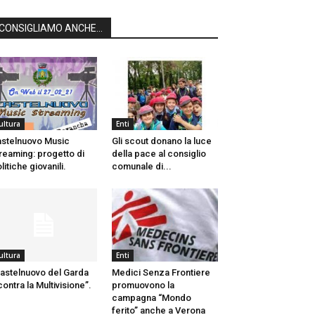
CONSIGLIAMO ANCHE...
ultura
Enti
stelnuovo Music
Gli scout donano la luce
reaming: progetto di
della pace al consiglio
litiche giovanili.
comunale di...
ultura
Enti
astelnuovo del Garda
Medici Senza Frontiere
contra la Multivisione”.
promuovono la
campagna “Mondo
ferito” anche a Verona