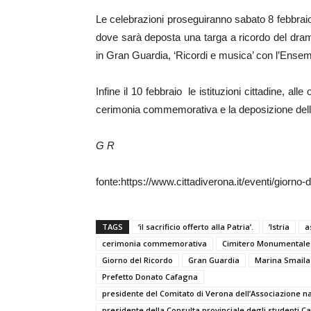
Le celebrazioni proseguiranno sabato 8 febbraio,
dove sarà deposta una targa a ricordo del dramm
in Gran Guardia, ‘Ricordi e musica’ con l’Ensembl
Infine il 10 febbraio le istituzioni cittadine, a
cerimonia commemorativa e la deposizione dell
G R
fonte:https://www.cittadiverona.it/eventi/giorno-
TAGS
‘il sacrificio offerto alla Patria’.
’Istria
a
cerimonia commemorativa
Cimitero Monumentale
Giorno del Ricordo
Gran Guardia
Marina Smaila 
Prefetto Donato Cafagna
presidente del Comitato di Verona dell’Associazione n
presidente della Consulta provinciale degli studenti Ca