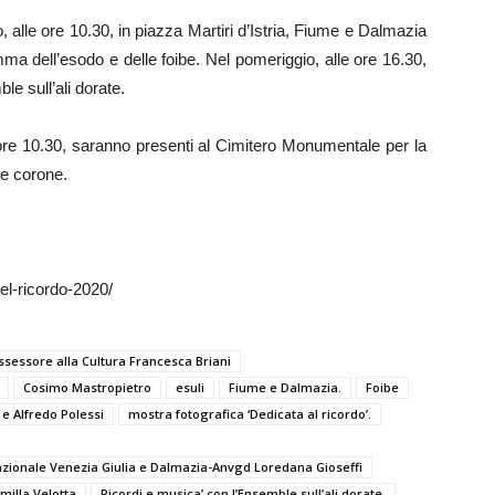
 alle ore 10.30, in piazza Martiri d’Istria, Fiume e Dalmazia
a dell’esodo e delle foibe. Nel pomeriggio, alle ore 16.30,
e sull’ali dorate.
lle ore 10.30, saranno presenti al Cimitero Monumentale per la
e corone.
del-ricordo-2020/
ssessore alla Cultura Francesca Briani
Cosimo Mastropietro
esuli
Fiume e Dalmazia.
Foibe
e Alfredo Polessi
mostra fotografica ‘Dedicata al ricordo’.
azionale Venezia Giulia e Dalmazia-Anvgd Loredana Gioseffi
milla Velotta
Ricordi e musica’ con l’Ensemble sull’ali dorate.