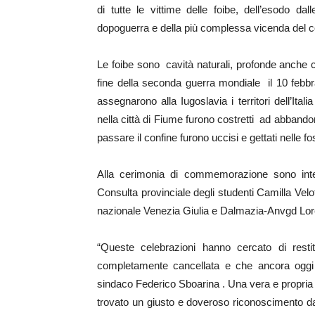
di tutte le vittime delle foibe, dell’esodo dal
dopoguerra e della più complessa vicenda del co
Le foibe sono cavità naturali, profonde anche ce
fine della seconda guerra mondiale il 10 febbrai
assegnarono alla Iugoslavia i territori dell’Itali
nella città di Fiume furono costretti ad abbandona
passare il confine furono uccisi e gettati nelle fo
Alla cerimonia di commemorazione sono inter
Consulta provinciale degli studenti Camilla Velo
nazionale Venezia Giulia e Dalmazia-Anvgd Lore
“Queste celebrazioni hanno cercato di rest
completamente cancellata e che ancora oggi 
sindaco Federico Sboarina . Una vera e propria t
trovato un giusto e doveroso riconoscimento da pa