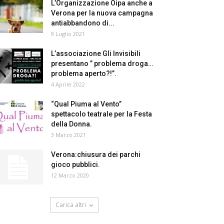
L’Organizzazione Oipa anche a
Verona per la nuova campagna
antiabbandono di...
9 Luglio 2021
L’associazione Gli Invisibili
presentano ” problema droga…
problema aperto?!”.
4 Aprile 2022
“Qual Piuma al Vento”
spettacolo teatrale per la Festa
della Donna.
3 Marzo 2021
Verona:chiusura dei parchi
gioco pubblici.
12 Marzo 2020
Carica altri