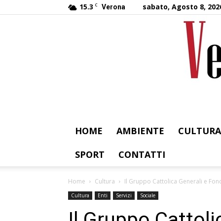
15.3
C
sabato, Agosto 8, 202
Verona
HOME
AMBIENTE
CULTURA
SPORT
CONTATTI
Home
Cultura
Il Gruppo Cattolica Generali e Fo
Cultura
Enti
Servizi
Sociale
Il Gruppo Cattoli