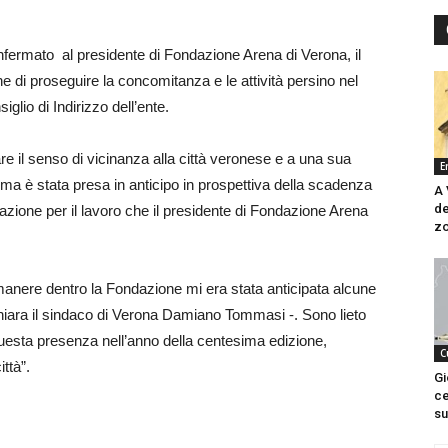
nfermato al presidente di Fondazione Arena di Verona, il
 di proseguire la concomitanza e le attività persino nel
glio di Indirizzo dell’ente.
e il senso di vicinanza alla città veronese e a una sua
E
rma è stata presa in anticipo in prospettiva della scadenza
A 
de
azione per il lavoro che il presidente di Fondazione Arena
zo
imanere dentro la Fondazione mi era stata anticipata alcune
ichiara il sindaco di Verona Damiano Tommasi -. Sono lieto
uesta presenza nell’anno della centesima edizione,
C
ttà”.
Gi
ce
sui