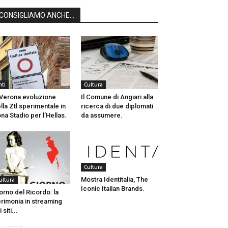
CONSIGLIAMO ANCHE...
nti
Cultura
Verona evoluzione
Il Comune di Angiari alla
lla Ztl sperimentale in
ricerca di due diplomati
na Stadio per l’Hellas.
da assumere.
Cultura
Mostra Identitalia, The
ultura
Iconic Italian Brands.
orno del Ricordo: la
rimonia in streaming
 siti...