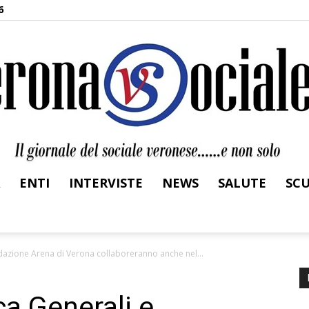
6
ENTI
INTERVISTE
NEWS
SALUTE
SC
Verona
ndazione Arena di Verona collaboreranno anche nel...
ca Generali e
Sociale