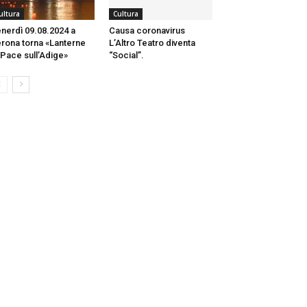
ultura
Cultura
nerdì 09.08.2024 a
Causa coronavirus
rona torna «Lanterne
L’Altro Teatro diventa
 Pace sull’Adige»
“Social”.