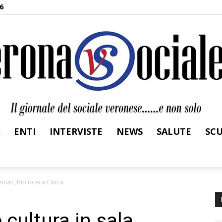
6
ENTI
INTERVISTE
NEWS
SALUTE
SC
Verona
rinati, Biblioteca Civica.
 cultura in sala
Sociale