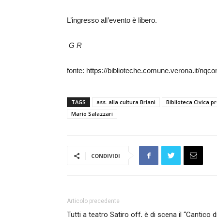
L’ingresso all’evento è libero.
G R
fonte: https://biblioteche.comune.verona.it/nq
TAGS
ass. alla cultura Briani
Biblioteca Civica p
Mario Salazzari
CONDIVIDI
Articolo precedente
Tutti a teatro Satiro off, è di scena il “Cantico d