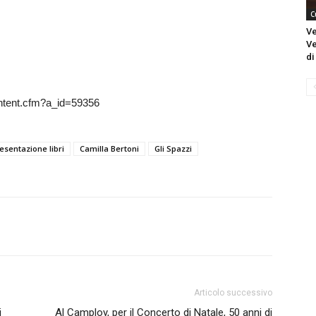
C
Ve
Ve
di
content.cfm?a_id=59356
resentazione libri
Camilla Bertoni
Gli Spazzi
Articolo successivo
i
Al Camploy, per il Concerto di Natale, 50 anni di