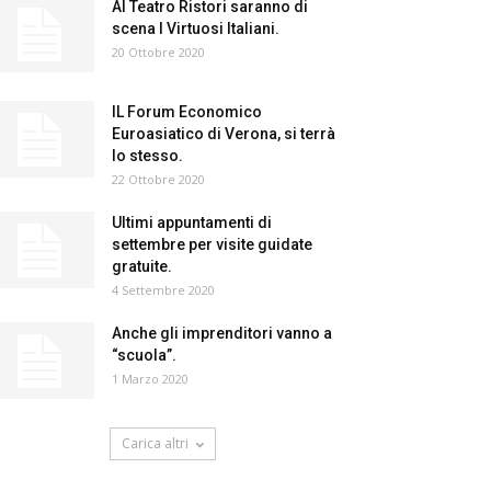
Al Teatro Ristori saranno di
scena I Virtuosi Italiani.
20 Ottobre 2020
IL Forum Economico
Euroasiatico di Verona, si terrà
lo stesso.
22 Ottobre 2020
Ultimi appuntamenti di
settembre per visite guidate
gratuite.
4 Settembre 2020
Anche gli imprenditori vanno a
“scuola”.
1 Marzo 2020
Carica altri