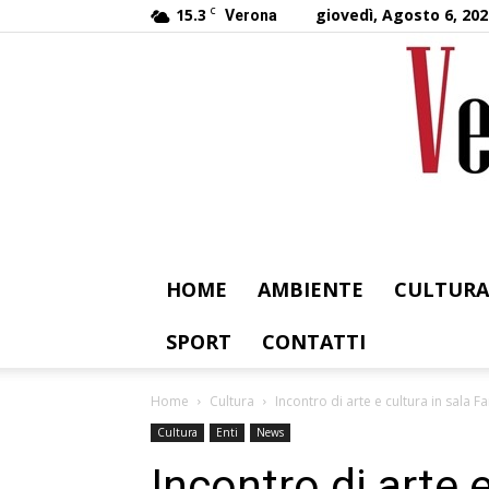
15.3
C
giovedì, Agosto 6, 202
Verona
HOME
AMBIENTE
CULTURA
SPORT
CONTATTI
Home
Cultura
Incontro di arte e cultura in sala Fa
Cultura
Enti
News
Incontro di arte e